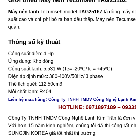
Giới thiệu Máy Nén Tecumseh TAG2516Z
Máy nén lạnh
Tecumseh model
TAG2516Z
là dòng máy né
suất cao và chi phí bỏ ra ban đầu thấp. Máy nén Tecumseh
quản.
Thông số kỹ thuật
Công suất điện: 4 Hp
Ứng dụng: Kho đông
Công suất lạnh: 5.531 W (Te= -20ºC/Tc = +45ºC)
Điện áp định mức: 380-400V/50Hz/ 3 phase
Thể tích quét: 112,50cm3
Môi chất lạnh: R404
Liên hệ mua hàng: Công Ty TNHH TMDV Công Nghệ Lạnh Ki
HOTLINE: 0971897189 – 0933145995
Công Ty TNHH TMDV Công Nghệ Lạnh Kim Trần là đơn vị 
Với hơn 15 năm kinh nghiệm, chúng tôi đã thi công rất n
SUNGJIN KOREA giá tốt nhất thị trường.