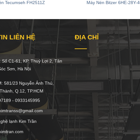
én Tecumseh FH2511Z
Máy Nén Bitzer 6HE-28Y-
IN LIÊN HỆ
ĐỊA CHỈ
 Số C1-61, KP. Thuỷ Lợi 2, Tân
́c Sơn, Hà Nội
 581/23 Nguyễn Ảnh Thủ,
 Thành, Q.12, TP.HCM
97189 - 0933145995
kimtranss@gmail.com
ghệ lạnh Kim Trần
kimtran.com