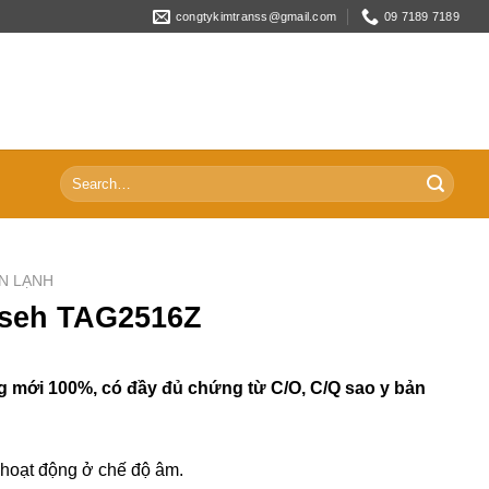
congtykimtranss@gmail.com
09 7189 7189
Search
for:
N LẠNH
seh TAG2516Z
 mới 100%, có đầy đủ chứng từ C/O, C/Q sao y bản
hoạt động ở chế độ âm.