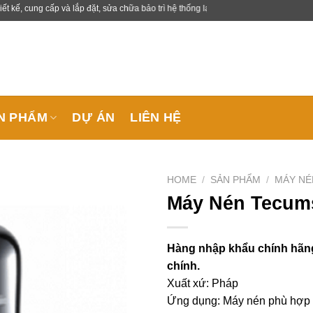
 cấp và lắp đặt, sửa chữa bảo trì hệ thống lạnh công nghiệp.
N PHẨM
DỰ ÁN
LIÊN HỆ
HOME
/
SẢN PHẨM
/
MÁY NÉ
Máy Nén Tecum
Hàng nhập khẩu chính hãng
chính.
Xuất xứ: Pháp
Ứng dụng: Máy nén phù hợp 