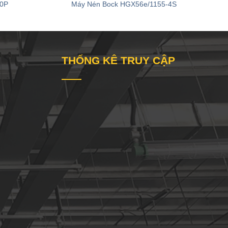
40P
Máy Nén Bock HGX56e/1155-4S
THỐNG KÊ TRUY CẬP