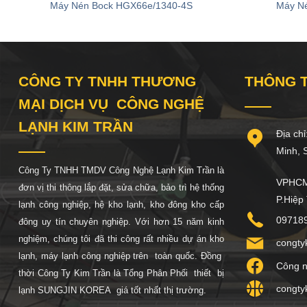
Máy Nén Bock HGX66e/1340-4S
Máy N
CÔNG TY TNHH THƯƠNG
THÔNG T
MẠI DỊCH VỤ CÔNG NGHỆ
LẠNH KIM TRẦN
Địa chỉ:
Minh, So
Công Ty TNHH TMDV Công Nghệ Lạnh Kim Trần là
VPHCM:
đơn vị thi thông lắp đặt, sửa chữa, bảo trì hệ thống
P.Hiệp
lạnh công nghiệp, hệ
kho lạnh, kho đông kho cấp
09718
đông uy tín chuyên nghiệp. Với hơn 15 năm kinh
nghiệm, chúng tôi đã thi công rất nhiều dự án kho
congty
lạnh, máy lạnh công nghiệp trên toàn quốc. Đồng
Công n
thời Công Ty Kim Trần là Tổng Phân Phối thiết bị
congty
lạnh SUNGJIN KOREA giá tốt nhất thị trường.