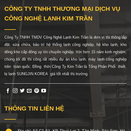
CÔNG TY TNHH THƯƠNG MẠI DỊCH VỤ
CÔNG NGHỆ LẠNH KIM TRẦN
Công Ty TNHH TMDV Công Nghệ Lạnh Kim Trần là đơn vị thi thông lắp
đặt, sửa chữa, bảo trì hệ thống lạnh công nghiệp, hệ
kho lạnh, kho
đông kho cấp đông uy tín chuyên nghiệp. Với hơn 15 năm kinh nghiệm,
chúng tôi đã thi công rất nhiều dự án kho lạnh, máy lạnh công nghiệp
trên toàn quốc. Đồng thời Công Ty Kim Trần là Tổng Phân Phối thiết
bị lạnh SUNGJIN KOREA giá tốt nhất thị trường.
THÔNG TIN LIÊN HỆ
Địa chỉ: Số C1-61, KP. Thuỷ Lợi 2, Tân Minh, Sóc Sơn, Hà