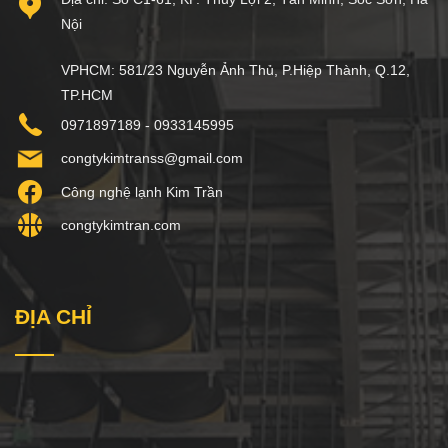
Nội
VPHCM: 581/23 Nguyễn Ảnh Thủ, P.Hiệp Thành, Q.12,
TP.HCM
0971897189 - 0933145995
congtykimtranss@gmail.com
Công nghệ lạnh Kim Trần
congtykimtran.com
ĐỊA CHỈ