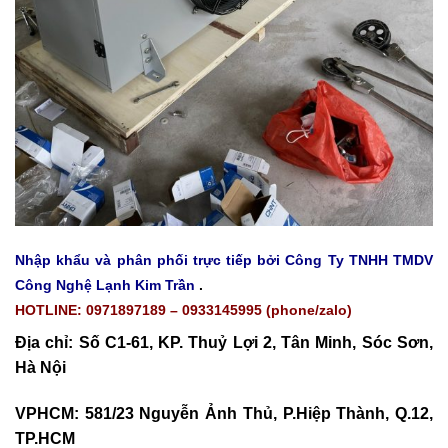
Nhập khẩu và phân phối trực tiếp bởi Công Ty TNHH TMDV
Công Nghệ Lạnh Kim Trần
.
HOTLINE: 0971897189 – 0933145995 (phone/zalo)
Địa chỉ: Số C1-61, KP. Thuỷ Lợi 2, Tân Minh, Sóc Sơn,
Hà Nội
VPHCM: 581/23 Nguyễn Ảnh Thủ, P.Hiệp Thành, Q.12,
TP.HCM