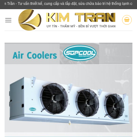
Skip
 Tư vấn thiết kế, cung cấp và lắp đặt, sửa chữa bảo trì hệ thống lạnh công nghiệp.
to
content