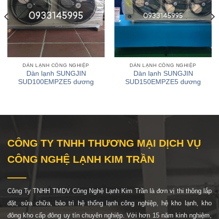
DÀN LẠNH CÔNG NGHIỆP
DÀN LẠNH CÔNG NGHIỆP
Dàn lạnh SUNGJIN
Dàn lạnh SUNGJIN
SUD100EMPZE5 dương
SUD150EMPZE5 dương
CÔNG TY TNHH THƯƠNG MẠI DỊCH VỤ
CÔNG NGHỆ LẠNH KIM TRẦN
Công Ty TNHH TMDV Công Nghệ Lạnh Kim Trần là đơn vị thi thông lắp
đặt, sửa chữa, bảo trì hệ thống lạnh công nghiệp, hệ
kho lạnh, kho
đông kho cấp đông uy tín chuyên nghiệp. Với hơn 15 năm kinh nghiệm,