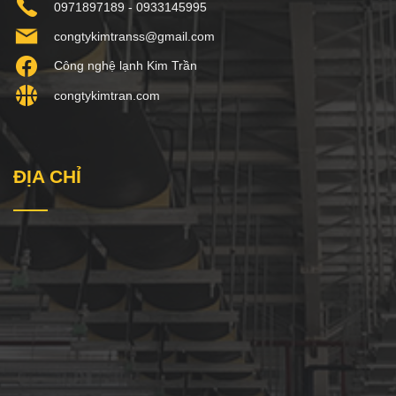
0971897189 - 0933145995
congtykimtranss@gmail.com
Công nghệ lạnh Kim Trần
congtykimtran.com
ĐỊA CHỈ