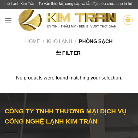
Skip
Lạnh Kim Trần - Tư vấn thiết kế, cung cấp và lắp đặt, sửa chữa bảo trì hệ thống 
to
content
HOME
/
KHO LẠNH
/
PHÒNG SẠCH
FILTER
No products were found matching your selection.
CÔNG TY TNHH THƯƠNG MẠI DỊCH VỤ
CÔNG NGHỆ LẠNH KIM TRẦN