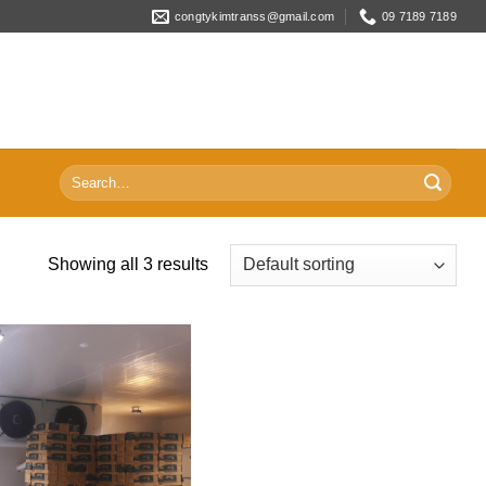
congtykimtranss@gmail.com
09 7189 7189
Search
for:
Showing all 3 results