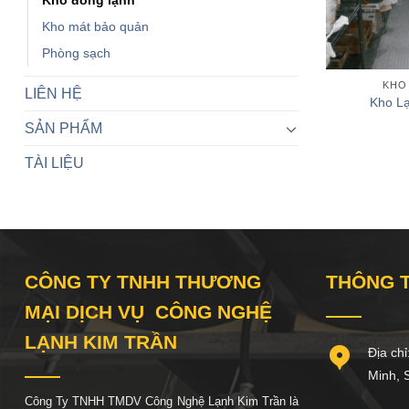
Kho đông lạnh
Kho mát bảo quản
Phòng sạch
KHO
LIÊN HỆ
Kho L
SẢN PHẨM
TÀI LIỆU
CÔNG TY TNHH THƯƠNG
THÔNG T
MẠI DỊCH VỤ CÔNG NGHỆ
LẠNH KIM TRẦN
Địa chỉ:
Minh, So
Công Ty TNHH TMDV Công Nghệ Lạnh Kim Trần là