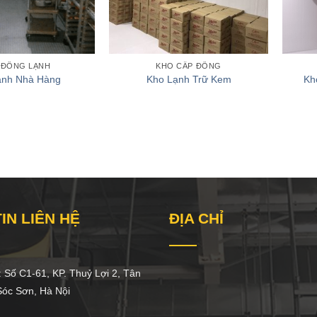
 ĐÔNG LẠNH
KHO CẤP ĐÔNG
ạnh Nhà Hàng
Kho Lạnh Trữ Kem
Kh
IN LIÊN HỆ
ĐỊA CHỈ
 Số C1-61, KP. Thuỷ Lợi 2, Tân
́c Sơn, Hà Nội