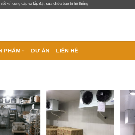
 cung cấp và lắp đặt, sửa chữa bảo trì hệ thống lạnh công nghiệp.
N PHẨM
DỰ ÁN
LIÊN HỆ