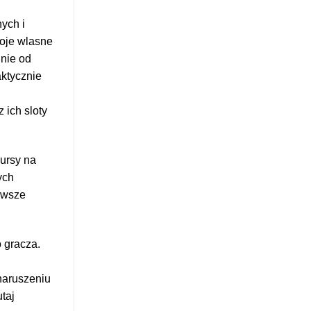
ych i
oje wlasne
lnie od
ktycznie
 ich sloty
ursy na
ych
zawsze
o gracza.
.
naruszeniu
taj