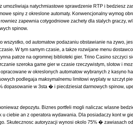
, z umozliwiaja natychmiastowe sprawdzenie RTP i bedziesz za
armowe spiny z okreslone automaty. Konwencjonalny wymog obr
o rowniez zapewnia cotygodniowe zachety dla stalych graczy, w
owych spinow.
 wszystko, od automatow podazaniu obstawianie na zywo, jes
czasie. W tym samym czasie, a takze rozwijane menu dostawco
ynna patrze na ogromnej biblioteki gier. Trino Casino szczyci si
rczanie szeroka game gier w czasie rzeczywistym, slotow i mo
ny opracowane w okreslonych automatow wybranych z kasyno h
sowych podlegaja maksymalnemu limitowi wyplaty w szczyt pie
 l% dopasowanie w 3sta � i piecdziesiat darmowych spinow, up
poniewaz depozytu. Biznes portfeli mogli naliczac wlasne bedzi
u ciebie an z operatora wydawania. Dla posiadaczy kont w gie
go. Skutecznosc autoryzacji wynosi okolo 75% � zawiasach od