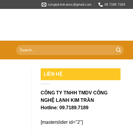
congtykimtranss@gmail.com
09 7189 7189
Search
for:
LIÊN HỆ
CÔNG TY TNHH TMDV CÔNG
NGHỆ LẠNH KIM TRẦN
Hotline:
09.7189.7189
[masterslider id="2"]