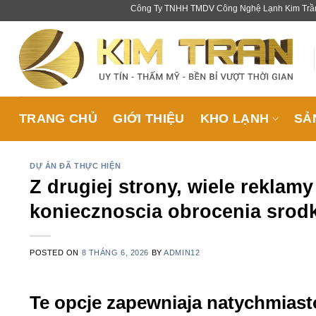
Skip
Công Ty TNHH TMDV Công Nghệ Lạnh Kim Trần - Tư vấn
to
content
TRANG CHỦ
GIỚI THIỆU
KHO LẠNH
SẢ
DỰ ÁN ĐÃ THỰC HIỆN
Z drugiej strony, wiele reklamy
koniecznoscia obrocenia srod
POSTED ON
8 THÁNG 6, 2026
BY
ADMIN12
Te opcje zapewniaja natychmiast