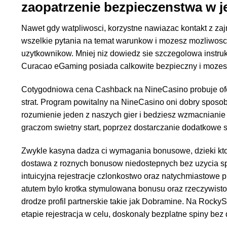
zaopatrzenie bezpieczenstwa w j
Nawet gdy watpliwosci, korzystne nawiazac kontakt z zaj
wszelkie pytania na temat warunkow i mozesz mozliwosc
uzytkownikow. Mniej niz dowiedz sie szczegolowa instruk
Curacao eGaming posiada calkowite bezpieczny i mozesz
Cotygodniowa cena Cashback na NineCasino probuje ofer
strat. Program powitalny na NineCasino oni dobry sposob
rozumienie jeden z naszych gier i bedziesz wzmacniani
graczom swietny start, poprzez dostarczanie dodatkowe sr
Zwykle kasyna dadza ci wymagania bonusowe, dzieki kto
dostawa z roznych bonusow niedostepnych bez uzycia spe
intuicyjna rejestracje czlonkostwo oraz natychmiastowe
atutem bylo krotka stymulowana bonusu oraz rzeczywisto
drodze profil partnerskie takie jak Dobramine. Na Rocky
etapie rejestracja w celu, doskonaly bezplatne spiny bez