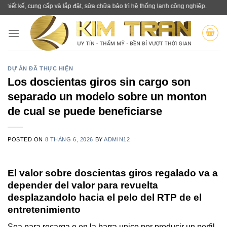
Skip
 kế, cung cấp và lắp đặt, sửa chữa bảo trì hệ thống lạnh công nghiệp.
to
content
DỰ ÁN ĐÃ THỰC HIỆN
Los doscientas giros sin cargo son
separado un modelo sobre un monton
de cual se puede beneficiarse
POSTED ON
8 THÁNG 6, 2026
BY
ADMIN12
El valor sobre doscientas giros regalado va a
depender del valor para revuelta
desplazandolo hacia el pelo del RTP de el
entretenimiento
Sea para recarga o en la barra unico por producir un perfil,