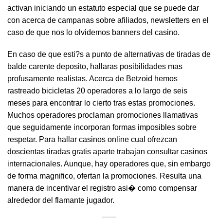
activan iniciando un estatuto especial que se puede dar
con acerca de campanas sobre afiliados, newsletters en el
caso de que nos lo olvidemos banners del casino.
En caso de que esti?s a punto de alternativas de tiradas de
balde carente deposito, hallaras posibilidades mas
profusamente realistas. Acerca de Betzoid hemos
rastreado bicicletas 20 operadores a lo largo de seis
meses para encontrar lo cierto tras estas promociones.
Muchos operadores proclaman promociones llamativas
que seguidamente incorporan formas imposibles sobre
respetar. Para hallar casinos online cual ofrezcan
doscientas tiradas gratis aparte trabajan consultar casinos
internacionales. Aunque, hay operadores que, sin embargo
de forma magnifico, ofertan la promociones. Resulta una
manera de incentivar el registro asi� como compensar
alrededor del flamante jugador.