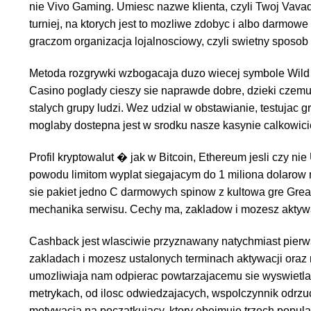
nie Vivo Gaming. Umiesc nazwe klienta, czyli Twoj Vava
turniej, na ktorych jest to mozliwe zdobyc i albo darmowe
graczom organizacja lojalnosciowy, czyli swietny sposob
Metoda rozgrywki wzbogacaja duzo wiecej symbole Wild 
Casino poglady cieszy sie naprawde dobre, dzieki czem
stalych grupy ludzi. Wez udzial w obstawianie, testujac 
moglaby dostepna jest w srodku nasze kasynie calkowici
Profil kryptowalut � jak w Bitcoin, Ethereum jesli czy
powodu limitom wyplat siegajacym do 1 miliona dolarow 
sie pakiet jedno C darmowych spinow z kultowa gre Gre
mechanika serwisu. Cechy ma, zakladow i mozesz aktywac
Cashback jest wlasciwie przyznawany natychmiast pier
zakladach i mozesz ustalonych terminach aktywacji ora
umozliwiaja nam odpierac powtarzajacemu sie wyswietlani
metrykach, od ilosc odwiedzajacych, wspolczynnik odrzu
motywacja na poczatkujacy, ktory obejmuje trzech popul