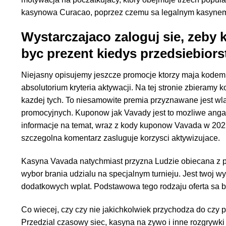
kasynowa Curacao, poprzez czemu sa legalnym kasyn
Wystarczajaco zaloguj sie, zeby
byc prezent kiedys przedsiebior
Niejasny opisujemy jeszcze promocje ktorzy maja kodem,
absolutorium kryteria aktywacji. Na tej stronie zbieramy
kazdej tych. To niesamowite premia przyznawane jest w
promocyjnych. Kuponow jak Vavady jest to mozliwe ang
informacje na temat, wraz z kody kuponow Vavada w 202
szczegolna komentarz zasluguje korzysci aktywizujace.
Kasyna Vavada natychmiast przyzna Ludzie obiecana z p
wybor brania udzialu na specjalnym turnieju. Jest twoj 
dodatkowych wplat. Podstawowa tego rodzaju oferta sa 
Co wiecej, czy czy nie jakichkolwiek przychodza do czy 
Przedzial czasowy siec, kasyna na zywo i inne rozgryw