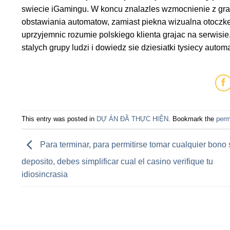
swiecie iGamingu. W koncu znalazles wzmocnienie z gra
obstawiania automatow, zamiast piekna wizualna otoczke
uprzyjemnic rozumie polskiego klienta grajac na serwisie
stalych grupy ludzi i dowiedz sie dziesiatki tysiecy au
This entry was posted in
DỰ ÁN ĐÃ THỰC HIỆN
. Bookmark the
perm
Para terminar, para permitirse tomar cualquier bono 
deposito, debes simplificar cual el casino verifique tu
idiosincrasia