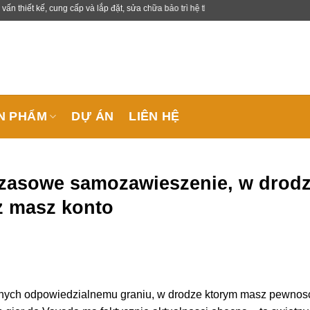
, cung cấp và lắp đặt, sửa chữa bảo trì hệ thống lạnh công nghiệp.
N PHẨM
DỰ ÁN
LIÊN HỆ
czasowe samozawieszenie, w drod
z masz konto
nych odpowiedzialnemu graniu, w drodze ktorym masz pewnosc