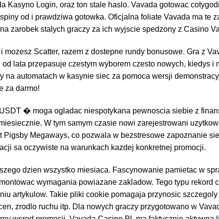
da Kasyno Login, oraz ton stale haslo. Vavada gotowac cotygo
 spiny od i prawdziwa gotowka. Oficjalna foliate Vavada ma te za
 na zarobek stalych graczy za ich wyjscie spedzony z Casino V
i mozesz Scatter, razem z dostepne rundy bonusowe. Gra z Va
u od lata przepasuje czestym wyborem czesto nowych, kiedys i
gry na automatach w kasynie siec za pomoca wersji demonstracyj
e za darmo!
 nie USDT � moga ogladac niespotykana pewnoscia siebie z fina
miesiecznie. W tym samym czasie nowi zarejestrowani uzytkown
at Pigsby Megaways, co pozwala w bezstresowe zapoznanie sie
ji sa oczywiste na warunkach kazdej konkretnej promocji.
wszego dzien wszystko miesiaca. Fascynowanie pamietac w sp
z montowac wymagania powiazane zakladow. Tego typu rekord 
u artykulow. Takie pliki cookie pomagaja przynosic szczegoly 
cen, zrodlo ruchu itp. Dla nowych graczy przygotowano w Vav
arny wsrod promocji. Vavada Casino PL ma faktycznie aktywna l