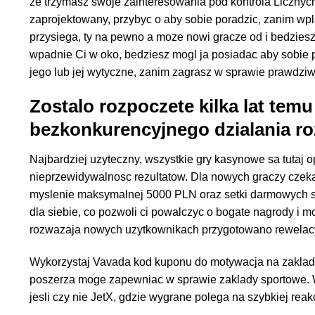
ze trzymasz swoje zainteresowania pod kontrola Licznyc
zaprojektowany, przybyc o aby sobie poradzic, zanim w
przysiega, ty na pewno a moze nowi gracze od i bedziesz
wpadnie Ci w oko, bedziesz mogl ja posiadac aby sobie p
jego lub jej wytyczne, zanim zagrasz w sprawie prawdziw
Zostalo rozpoczete kilka lat tem
bezkonkurencyjnego dzialania ro
Najbardziej uzyteczny, wszystkie gry kasynowe sa tutaj
nieprzewidywalnosc rezultatow. Dla nowych graczy czeka
myslenie maksymalnej 5000 PLN oraz setki darmowych sp
dla siebie, co pozwoli ci powalczyc o bogate nagrody i
rozwazaja nowych uzytkownikach przygotowano rewelacy
Wykorzystaj Vavada kod kuponu do motywacja na zakla
poszerza moge zapewniac w sprawie zaklady sportowe. W 
jesli czy nie JetX, gdzie wygrane polega na szybkiej reakc