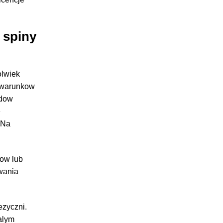
 spiny
olwiek
h warunkow
odow
e
 Na
now lub
ywania
ezyczni.
alym