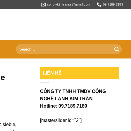
congtykimtranss@gmail.com
09 7189 7189
Search
for:
LIÊN HỆ
ze
CÔNG TY TNHH TMDV CÔNG
NGHỆ LẠNH KIM TRẦN
Hotline:
09.7189.7189
[masterslider id="2"]
 siebie,