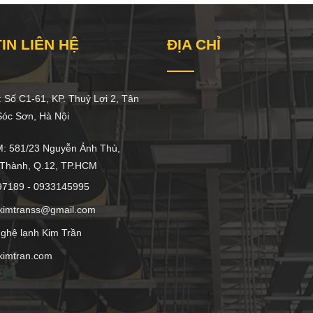
IN LIÊN HỆ
ĐỊA CHỈ
 Số C1-61, KP. Thuỷ Lợi 2, Tân
́c Sơn, Hà Nội
 581/23 Nguyễn Ảnh Thủ,
 Thành, Q.12, TP.HCM
97189 - 0933145995
kimtranss@gmail.com
ghệ lạnh Kim Trần
kimtran.com