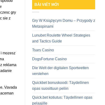
y sposob
BÀI VIẾT MỚI
w
 czesc gry
c sie z
Gry W Książęcym Domu – Przygody z
Metaspinami
Lunubet Roulette Wheel Strategies
and Tactics Guide
Tsars Casino
 i mozesz
DogsFortune Casino
 na
sz reklama
Die Welt der digitalen Sportwetten
iadanie
verstehen
Quickbet bonuskoodi: Täydellinen
je. Vavada
opas suosittuun peliin
Spaceman
Quick.bet kotiutus: Täydellinen opas
pelaajille