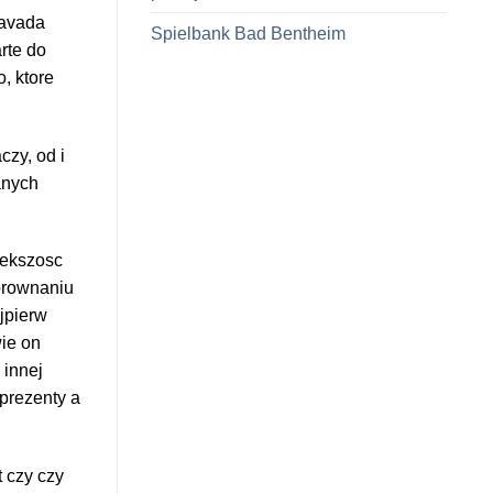
Vavada
Spielbank Bad Bentheim
rte do
, ktore
zy, od i
anych
iekszosc
orownaniu
jpierw
ie on
 innej
 prezenty a
 czy czy