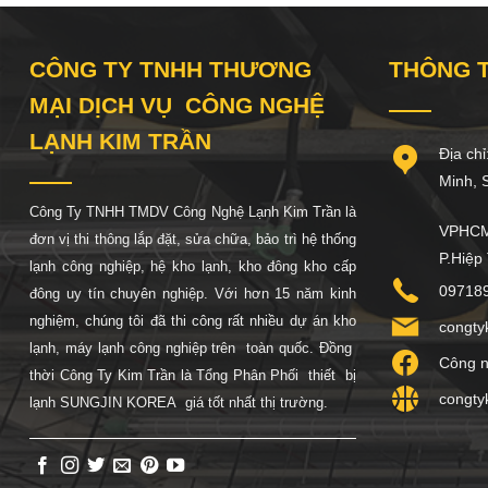
CÔNG TY TNHH THƯƠNG
THÔNG T
MẠI DỊCH VỤ CÔNG NGHỆ
LẠNH KIM TRẦN
Địa chỉ:
Minh, So
Công Ty TNHH TMDV Công Nghệ Lạnh Kim Trần là
VPHCM:
đơn vị thi thông lắp đặt, sửa chữa, bảo trì hệ thống
P.Hiệp
lạnh công nghiệp, hệ
kho lạnh, kho đông kho cấp
09718
đông uy tín chuyên nghiệp. Với hơn 15 năm kinh
nghiệm, chúng tôi đã thi công rất nhiều dự án kho
congty
lạnh, máy lạnh công nghiệp trên toàn quốc. Đồng
Công n
thời Công Ty Kim Trần là Tổng Phân Phối thiết bị
congty
lạnh SUNGJIN KOREA giá tốt nhất thị trường.