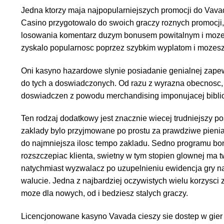
Jedna ktorzy maja najpopularniejszych promocji do Vav
Casino przygotowalo do swoich graczy roznych promocji, 
losowania komentarz duzym bonusem powitalnym i mozesz
zyskalo popularnosc poprzez szybkim wyplatom i moze
Oni kasyno hazardowe slynie posiadanie genialnej zapew
do tych a doswiadczonych. Od razu z wyrazna obecnosc
doswiadczen z powodu merchandising imponujacej biblio
Ten rodzaj dodatkowy jest znacznie wiecej trudniejszy p
zaklady bylo przyjmowane po prostu za prawdziwe pieni
do najmniejsza ilosc tempo zakladu. Sedno programu b
rozszczepiac klienta, swietny w tym stopien glownej ma
natychmiast wyzwalacz po uzupelnieniu ewidencja gry na
walucie. Jedna z najbardziej oczywistych wielu korzysci 
moze dla nowych, od i bedziesz stalych graczy.
Licencjonowane kasyno Vavada cieszy sie dostep w gier p