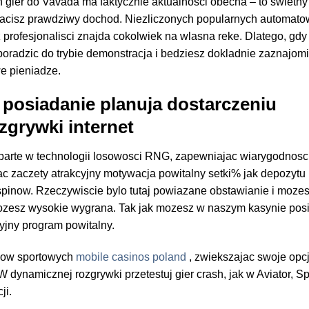
h gier do Vavada ma faktycznie aktualnosci obecna – to swietn
placisz prawdziwy dochod. Niezliczonych popularnych automato
 profesjonalisci znajda cokolwiek na wlasna reke. Dlatego, gdy
oradzic do trybie demonstracja i bedziesz dokladnie zaznajomi
e pieniadze.
u posiadanie planuja dostarczeniu
zgrywki internet
 oparte w technologii losowosci RNG, zapewniajac wiarygodnosc
c zaczety atrakcyjny motywacja powitalny setki% jak depozytu
inow. Rzeczywiscie bylo tutaj powiazane obstawianie i moze
 mozesz wysokie wygrana. Tak jak mozesz w naszym kasynie pos
jny program powitalny.
dow sportowych
mobile casinos poland
, zwiekszajac swoje opc
dynamicznej rozgrywki przetestuj gier crash, jak w Aviator, 
ji.