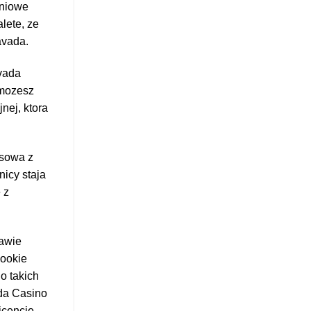
dniowe
lete, ze
avada.
vada
 mozesz
nej, ktora
nsowa z
icy staja
 z
rawie
cookie
o takich
ada Casino
icencje