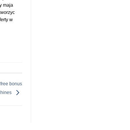
y maja
tworzyc
ferty w
 free bonus
chines