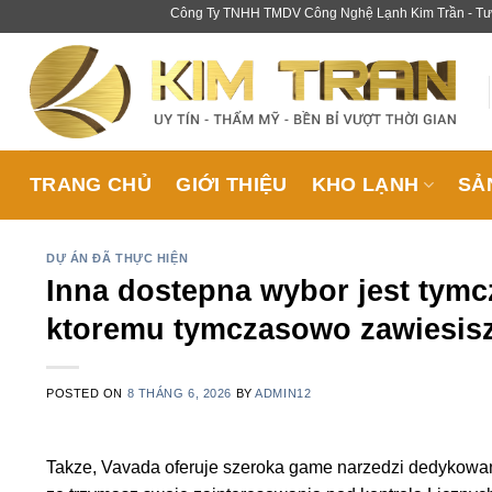
Skip
Công Ty TNHH TMDV Công Nghệ Lạnh Kim Trần - Tư vấn thiết kế
to
content
TRANG CHỦ
GIỚI THIỆU
KHO LẠNH
SẢ
DỰ ÁN ĐÃ THỰC HIỆN
Inna dostepna wybor jest tym
ktoremu tymczasowo zawiesis
POSTED ON
8 THÁNG 6, 2026
BY
ADMIN12
Takze, Vavada oferuje szeroka game narzedzi dedykowa