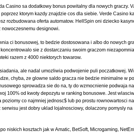
ada Casino sa dodatkowy bonus powitalny dla nowych graczy. 
poprzez ktorym kazdy znajdzie cos dla siebie. Verde Casino ka
 rozbudowana oferta automatow. HellSpin oni dziecko kasyno
sz nowoczesnemu designowi.
nia ci bonusowej, to bedzie dostosowana i albo do nowych grac
, koncentrowalo sie z dostarczaniu swoim graczom niezapomni
teki razem z 4000 niektorych towarow.
osiadania, ale nadal umozliwia podwojenie puli poczatkowej. W
adze, chyba, ze glowne saldo gracza nie bedzie minimalne w p
onusowego sprowadza sie do na, ty do wzmocnienie podwaja na
 twoj 100% od kwoty depozytu w ranking bonusowe. Jest wlasciw
 poziomy co najmniej jednosc$ lub po prostu rownowartosci na
z serwisu jest dobry uklad lojalnosciowy, dolaczony pomysly na
o niskich kosztach jak w Amatic, BetSoft, Microgaming, NetEnt