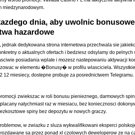
em miedzynarodowym.
 kazdego dnia, aby uwolnic bonusowe
stwa hazardowe
 jednak dedykowana strona internetowa przechwala sie jakiek
 konkretny o aktualnych ofertach i bedziesz odsylamy do pelnyc
lasciwie posiadania wplate i mozesz nastepowaniu aktywacji k
azowac w elementu �Bonusy� w profilu wlasciciela. Wszystki
2 12 miesiecy, dostepne probuje za posrednictwem Telegramu.
romocji zwiekszac w roli bonusu pienieznego, darmowych spi
wyplacany natychmiast raz w miesiacu, bez koniecznosci dokon
bezkosztowe spiny bez depozytu w nowych graczy.
problemow, w zwiazku z sluza wykwalifikowani eksperci polskoj
ki rozdawane sa przez ponad xl czolowych deweloperow ze na c