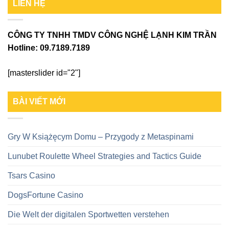
LIÊN HỆ
CÔNG TY TNHH TMDV CÔNG NGHỆ LẠNH KIM TRẦN
Hotline:
09.7189.7189
[masterslider id="2"]
BÀI VIẾT MỚI
Gry W Książęcym Domu – Przygody z Metaspinami
Lunubet Roulette Wheel Strategies and Tactics Guide
Tsars Casino
DogsFortune Casino
Die Welt der digitalen Sportwetten verstehen