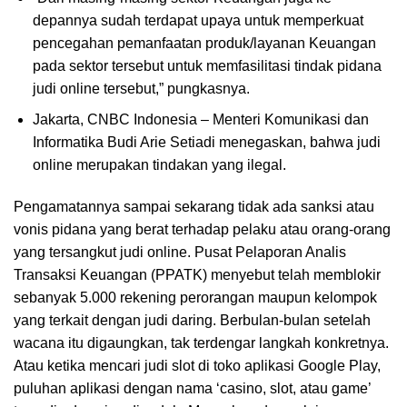
depannya sudah terdapat upaya untuk memperkuat
pencegahan pemanfaatan produk/layanan Keuangan
pada sektor tersebut untuk memfasilitasi tindak pidana
judi online tersebut,” pungkasnya.
Jakarta, CNBC Indonesia – Menteri Komunikasi dan
Informatika Budi Arie Setiadi menegaskan, bahwa judi
online merupakan tindakan yang ilegal.
Pengamatannya sampai sekarang tidak ada sanksi atau
vonis pidana yang berat terhadap pelaku atau orang-orang
yang tersangkut judi online. Pusat Pelaporan Analis
Transaksi Keuangan (PPATK) menyebut telah memblokir
sebanyak 5.000 rekening perorangan maupun kelompok
yang terkait dengan judi daring. Berbulan-bulan setelah
wacana itu digaungkan, tak terdengar langkah konkretnya.
Atau ketika mencari judi slot di toko aplikasi Google Play,
puluhan aplikasi dengan nama ‘casino, slot, atau game’