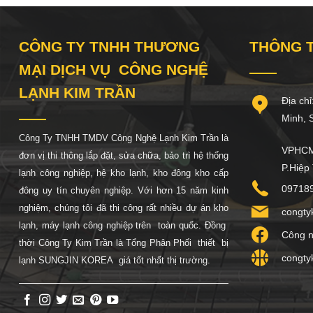
CÔNG TY TNHH THƯƠNG
THÔNG T
MẠI DỊCH VỤ CÔNG NGHỆ
LẠNH KIM TRẦN
Địa chỉ:
Minh, So
Công Ty TNHH TMDV Công Nghệ Lạnh Kim Trần là
VPHCM:
đơn vị thi thông lắp đặt, sửa chữa, bảo trì hệ thống
P.Hiệp
lạnh công nghiệp, hệ
kho lạnh, kho đông kho cấp
09718
đông uy tín chuyên nghiệp. Với hơn 15 năm kinh
nghiệm, chúng tôi đã thi công rất nhiều dự án kho
congty
lạnh, máy lạnh công nghiệp trên toàn quốc. Đồng
Công n
thời Công Ty Kim Trần là Tổng Phân Phối thiết bị
congty
lạnh SUNGJIN KOREA giá tốt nhất thị trường.