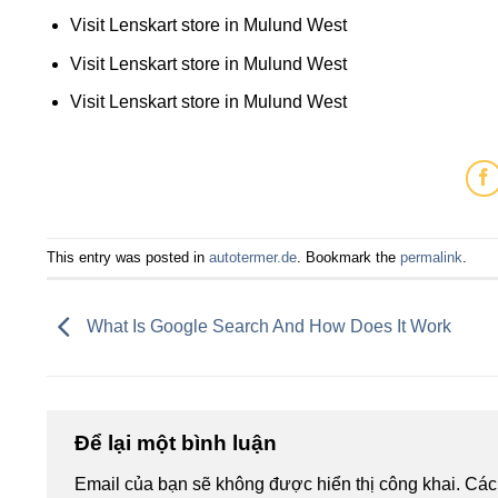
Visit Lenskart store in Mulund West
Visit Lenskart store in Mulund West
Visit Lenskart store in Mulund West
This entry was posted in
autotermer.de
. Bookmark the
permalink
.
What Is Google Search And How Does It Work
Để lại một bình luận
Email của bạn sẽ không được hiển thị công khai.
Các