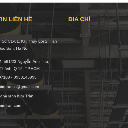
IN LIÊN HỆ
ĐỊA CHỈ
 Số C1-61, KP. Thuỷ Lợi 2, Tân
́c Sơn, Hà Nội
 581/23 Nguyễn Ảnh Thủ,
 Thành, Q.12, TP.HCM
97189 - 0933145995
kimtranss@gmail.com
ghệ lạnh Kim Trần
kimtran.com