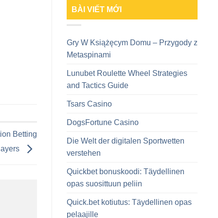
BÀI VIẾT MỚI
Gry W Książęcym Domu – Przygody z
Metaspinami
Lunubet Roulette Wheel Strategies
and Tactics Guide
Tsars Casino
DogsFortune Casino
ion Betting
Die Welt der digitalen Sportwetten
Players
verstehen
Quickbet bonuskoodi: Täydellinen
opas suosittuun peliin
Quick.bet kotiutus: Täydellinen opas
pelaajille