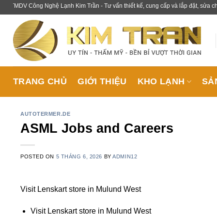
Skip
ông Nghệ Lạnh Kim Trần - Tư vấn thiết kế, cung cấp và lắp đặt, sửa chữa bảo 
to
content
TRANG CHỦ
GIỚI THIỆU
KHO LẠNH
SẢ
AUTOTERMER.DE
ASML Jobs and Careers
POSTED ON
5 THÁNG 6, 2026
BY
ADMIN12
Visit Lenskart store in Mulund West
Visit Lenskart store in Mulund West