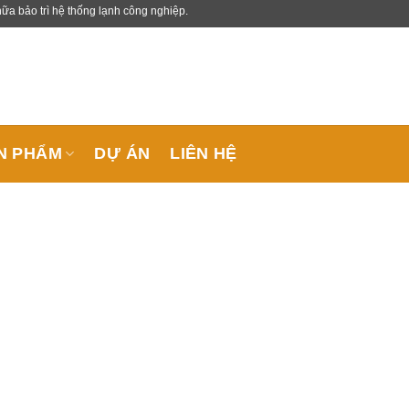
trì hệ thống lạnh công nghiệp.
N PHẨM
DỰ ÁN
LIÊN HỆ