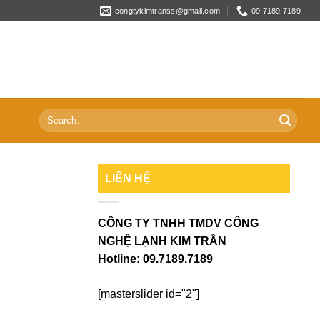
congtykimtranss@gmail.com
09 7189 7189
Search
for:
LIÊN HỆ
CÔNG TY TNHH TMDV CÔNG
NGHỆ LẠNH KIM TRẦN
Hotline:
09.7189.7189
[masterslider id="2"]