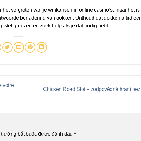
 het vergroten van je winkansen in online casino’s, maar het i
ntwoorde benadering van gokken. Onthoud dat gokken altijd een
g, stel grenzen en zoek hulp als je dat nodig hebt.
e votre
Chicken Road Slot – zodpovědné hraní bez 
 trường bắt buộc được đánh dấu
*