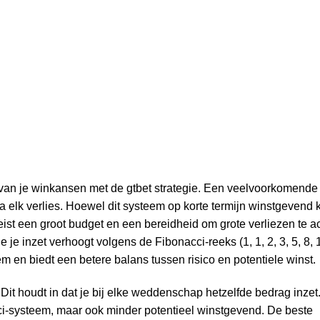
en van je winkansen met de gtbet strategie. Een veelvoorkomende
na elk verlies. Hoewel dit systeem op korte termijn winstgevend k
reist een groot budget en een bereidheid om grote verliezen te a
e je inzet verhoogt volgens de Fibonacci-reeks (1, 1, 2, 3, 5, 8, 1
m en biedt een betere balans tussen risico en potentiele winst.
Dit houdt in dat je bij elke weddenschap hetzelfde bedrag inze
acci-systeem, maar ook minder potentieel winstgevend. De beste