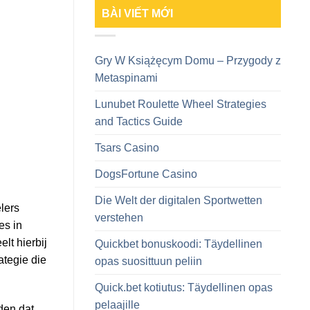
BÀI VIẾT MỚI
Gry W Książęcym Domu – Przygody z
Metaspinami
Lunubet Roulette Wheel Strategies
and Tactics Guide
Tsars Casino
DogsFortune Casino
Die Welt der digitalen Sportwetten
elers
verstehen
es in
elt hierbij
Quickbet bonuskoodi: Täydellinen
ategie die
opas suosittuun peliin
Quick.bet kotiutus: Täydellinen opas
pelaajille
den dat