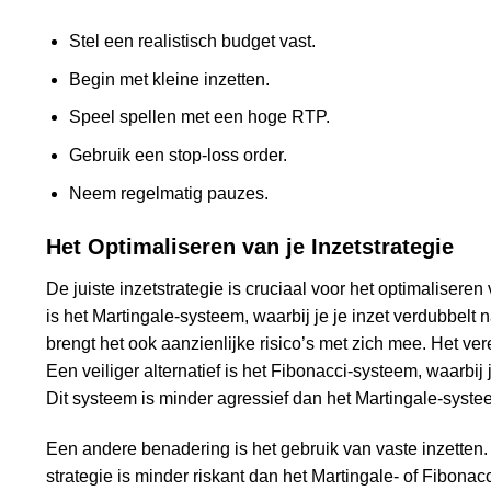
Stel een realistisch budget vast.
Begin met kleine inzetten.
Speel spellen met een hoge RTP.
Gebruik een stop-loss order.
Neem regelmatig pauzes.
Het Optimaliseren van je Inzetstrategie
De juiste inzetstrategie is cruciaal voor het optimaliser
is het Martingale-systeem, waarbij je je inzet verdubbelt 
brengt het ook aanzienlijke risico’s met zich mee. Het ve
Een veiliger alternatief is het Fibonacci-systeem, waarbij j
Dit systeem is minder agressief dan het Martingale-systee
Een andere benadering is het gebruik van vaste inzetten. 
strategie is minder riskant dan het Martingale- of Fibon