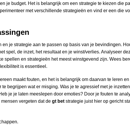
 en je budget. Het is belangrijk om een strategie te kiezen die pa
erimenteer met verschillende strategieën en vind er een die vo
assingen
en en je strategie aan te passen op basis van je bevindingen. H
 spel, de inzet, het resultaat en je winst/verlies. Analyseer de
ke spellen en strategieën het meest winstgevend zijn. Wees ber
xibiliteit is essentieel.
dereen maakt fouten, en het is belangrijk om daarvan te leren en
te begrijpen wat er misging. Was je te agressief met je inzette
eb je je laten meeslepen door emoties? Door je fouten te anal
el mensen vergeten dat de
gt bet
strategie juist hier op gericht sta
schappen.