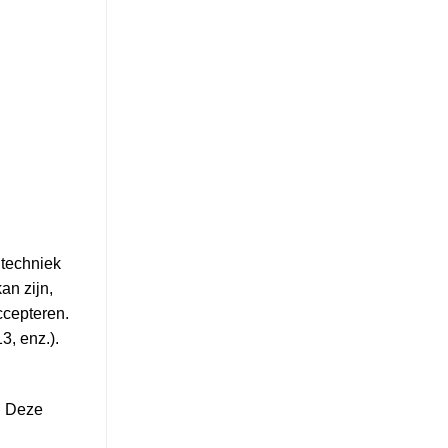
 techniek
an zijn,
ccepteren.
3, enz.).
t. Deze