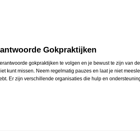
rantwoorde Gokpraktijken
erantwoorde gokpraktijken te volgen en je bewust te zijn van de 
 niet kunt missen. Neem regelmatig pauzes en laat je niet meesl
bt. Er zijn verschillende organisaties die hulp en ondersteuni
088-0600600
0900-0200200