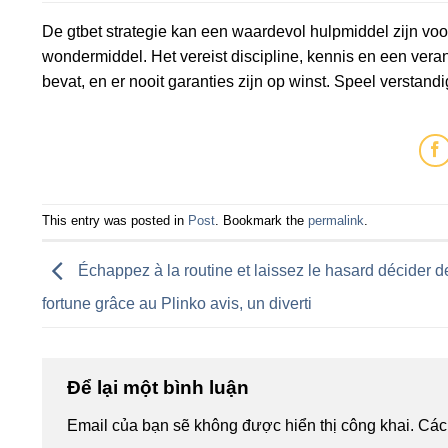
De gtbet strategie kan een waardevol hulpmiddel zijn voor
wondermiddel. Het vereist discipline, kennis en een vera
bevat, en er nooit garanties zijn op winst. Speel verstandi
This entry was posted in
Post
. Bookmark the
permalink
.
Échappez à la routine et laissez le hasard décider d
fortune grâce au Plinko avis, un diverti
Để lại một bình luận
Email của bạn sẽ không được hiển thị công khai.
Các