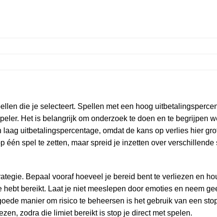
Gemiddelde
Laag
Hoog
Gemiddeld
Zeer Hoog
Hoog
pellen die je selecteert. Spellen met een hoog uitbetalingsperce
eler. Het is belangrijk om onderzoek te doen en te begrijpen w
aag uitbetalingspercentage, omdat de kans op verlies hier grot
 op één spel te zetten, maar spreid je inzetten over verschillende
ategie. Bepaal vooraf hoeveel je bereid bent te verliezen en ho
e hebt bereikt. Laat je niet meeslepen door emoties en neem ge
 goede manier om risico te beheersen is het gebruik van een sto
liezen, zodra die limiet bereikt is stop je direct met spelen.