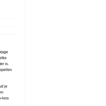
ntage
elke
er is.
 spellen
ud je
en
p-loss