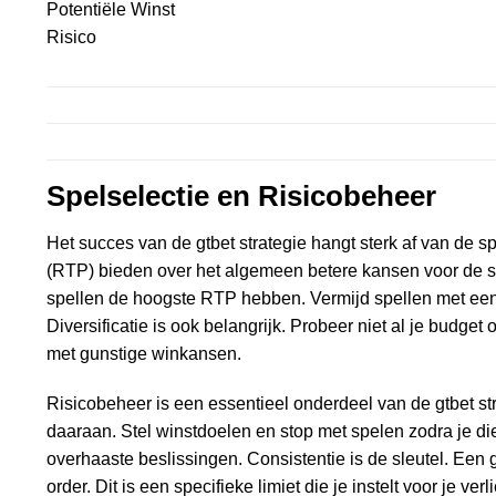
Potentiële Winst
Risico
Laag Risico
5% van budget
Gemiddeld Risico
10% van budget
Hoog Risico
20% van budget
Spelselectie en Risicobeheer
Het succes van de gtbet strategie hangt sterk af van de s
(RTP) bieden over het algemeen betere kansen voor de sp
spellen de hoogste RTP hebben. Vermijd spellen met een l
Diversificatie is ook belangrijk. Probeer niet al je budget
met gunstige winkansen.
Risicobeheer is een essentieel onderdeel van de gtbet str
daaraan. Stel winstdoelen en stop met spelen zodra je di
overhaaste beslissingen. Consistentie is de sleutel. Een
order. Dit is een specifieke limiet die je instelt voor je ver