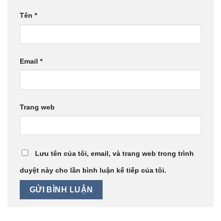
Tên
*
Email
*
Trang web
Lưu tên của tôi, email, và trang web trong trình
duyệt này cho lần bình luận kế tiếp của tôi.