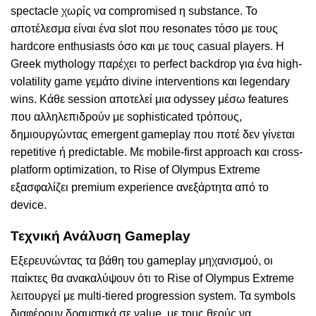
spectacle χωρίς να compromised η substance. Το
αποτέλεσμα είναι ένα slot που resonates τόσο με τους
hardcore enthusiasts όσο και με τους casual players. Η
Greek mythology παρέχει το perfect backdrop για ένα high-
volatility game γεμάτο divine interventions και legendary
wins. Κάθε session αποτελεί μια odyssey μέσω features
που αλληλεπιδρούν με sophisticated τρόπους,
δημιουργώντας emergent gameplay που ποτέ δεν γίνεται
repetitive ή predictable. Με mobile-first approach και cross-
platform optimization, το Rise of Olympus Extreme
εξασφαλίζει premium experience ανεξάρτητα από το
device.
Τεχνική Ανάλυση Gameplay
Εξερευνώντας τα βάθη του gameplay μηχανισμού, οι
παίκτες θα ανακαλύψουν ότι το Rise of Olympus Extreme
λειτουργεί με multi-tiered progression system. Τα symbols
διαφέρουν δραματικά σε value, με τους θεούς να