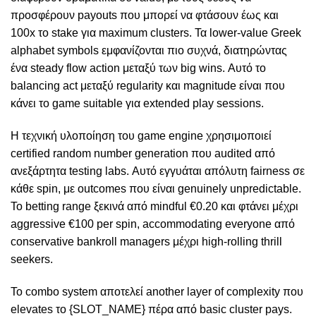
προσφέρουν payouts που μπορεί να φτάσουν έως και
100x το stake για maximum clusters. Τα lower-value Greek
alphabet symbols εμφανίζονται πιο συχνά, διατηρώντας
ένα steady flow action μεταξύ των big wins. Αυτό το
balancing act μεταξύ regularity και magnitude είναι που
κάνει το game suitable για extended play sessions.
Η τεχνική υλοποίηση του game engine χρησιμοποιεί
certified random number generation που audited από
ανεξάρτητα testing labs. Αυτό εγγυάται απόλυτη fairness σε
κάθε spin, με outcomes που είναι genuinely unpredictable.
Το betting range ξεκινά από mindful €0.20 και φτάνει μέχρι
aggressive €100 per spin, accommodating everyone από
conservative bankroll managers μέχρι high-rolling thrill
seekers.
Το combo system αποτελεί another layer of complexity που
elevates το {SLOT_NAME} πέρα από basic cluster pays.