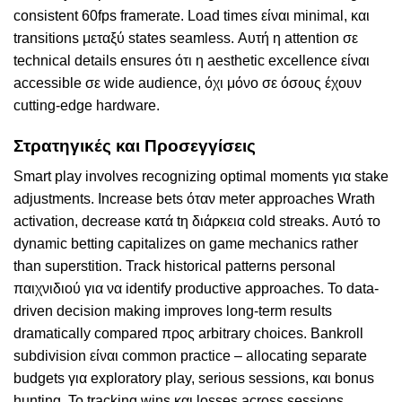
consistent 60fps framerate. Load times είναι minimal, και
transitions μεταξύ states seamless. Αυτή η attention σε
technical details ensures ότι η aesthetic excellence είναι
accessible σε wide audience, όχι μόνο σε όσους έχουν
cutting-edge hardware.
Στρατηγικές και Προσεγγίσεις
Smart play involves recognizing optimal moments για stake
adjustments. Increase bets όταν meter approaches Wrath
activation, decrease κατά tη διάρκεια cold streaks. Αυτό το
dynamic betting capitalizes on game mechanics rather
than superstition. Track historical patterns personal
παιχνιδιού για να identify productive approaches. Το data-
driven decision making improves long-term results
dramatically compared προς arbitrary choices. Bankroll
subdivision είναι common practice – allocating separate
budgets για exploratory play, serious sessions, και bonus
hunting. Το tracking wins και losses across sessions