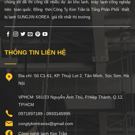
chúng tôi đã thi công rất nhiều dự án kho lạnh, máy lạnh công nghiệp
trên toàn quốc. Đồng thời Công Ty Kim Trần là Tổng Phân Phối thiết
bị lạnh SUNGJIN KOREA giá tốt nhất thị trường.
THÔNG TIN LIÊN HỆ
Địa chỉ: Số C1-61, KP. Thuỷ Lợi 2, Tân Minh, Sóc Sơn, Hà
Nội
VPHCM: 581/23 Nguyễn Ảnh Thủ, P.Hiệp Thành, Q.12,
TP.HCM
0971897189 - 0933145995
congtykimtranss@gmail.com
Công nghệ lạnh Kim Trần