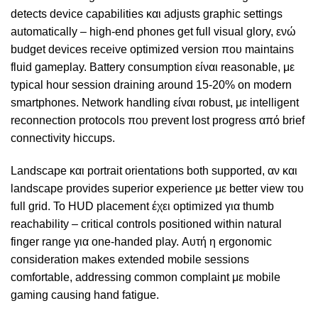
detects device capabilities και adjusts graphic settings
automatically – high-end phones get full visual glory, ενώ
budget devices receive optimized version που maintains
fluid gameplay. Battery consumption είναι reasonable, με
typical hour session draining around 15-20% on modern
smartphones. Network handling είναι robust, με intelligent
reconnection protocols που prevent lost progress από brief
connectivity hiccups.
Landscape και portrait orientations both supported, αν και
landscape provides superior experience με better view του
full grid. Το HUD placement έχει optimized για thumb
reachability – critical controls positioned within natural
finger range για one-handed play. Αυτή η ergonomic
consideration makes extended mobile sessions
comfortable, addressing common complaint με mobile
gaming causing hand fatigue.