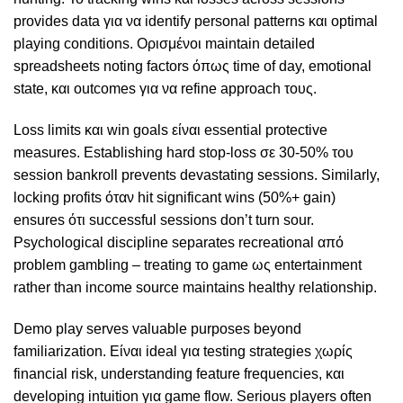
provides data για να identify personal patterns και optimal
playing conditions. Ορισμένοι maintain detailed
spreadsheets noting factors όπως time of day, emotional
state, και outcomes για να refine approach τους.
Loss limits και win goals είναι essential protective
measures. Establishing hard stop-loss σε 30-50% του
session bankroll prevents devastating sessions. Similarly,
locking profits όταν hit significant wins (50%+ gain)
ensures ότι successful sessions don’t turn sour.
Psychological discipline separates recreational από
problem gambling – treating το game ως entertainment
rather than income source maintains healthy relationship.
Demo play serves valuable purposes beyond
familiarization. Είναι ideal για testing strategies χωρίς
financial risk, understanding feature frequencies, και
developing intuition για game flow. Serious players often