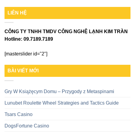
LIÊN HỆ
CÔNG TY TNHH TMDV CÔNG NGHỆ LẠNH KIM TRẦN
Hotline:
09.7189.7189
[masterslider id="2"]
BÀI VIẾT MỚI
Gry W Książęcym Domu – Przygody z Metaspinami
Lunubet Roulette Wheel Strategies and Tactics Guide
Tsars Casino
DogsFortune Casino