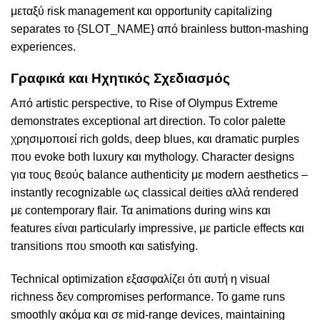
μεταξύ risk management και opportunity capitalizing
separates το {SLOT_NAME} από brainless button-mashing
experiences.
Γραφικά και Ηχητικός Σχεδιασμός
Από artistic perspective, το Rise of Olympus Extreme
demonstrates exceptional art direction. Το color palette
χρησιμοποιεί rich golds, deep blues, και dramatic purples
που evoke both luxury και mythology. Character designs
για τους θεούς balance authenticity με modern aesthetics –
instantly recognizable ως classical deities αλλά rendered
με contemporary flair. Τα animations during wins και
features είναι particularly impressive, με particle effects και
transitions που smooth και satisfying.
Technical optimization εξασφαλίζει ότι αυτή η visual
richness δεν compromises performance. Το game runs
smoothly ακόμα και σε mid-range devices, maintaining