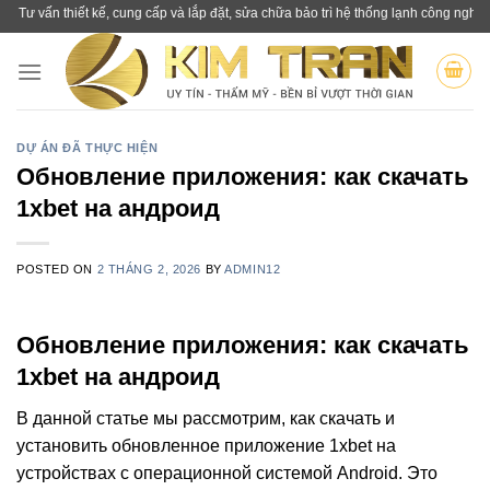
Skip
n thiết kế, cung cấp và lắp đặt, sửa chữa bảo trì hệ thống lạnh công nghiệp.
to
content
DỰ ÁN ĐÃ THỰC HIỆN
Обновление приложения: как скачать
1xbet на андроид
POSTED ON
2 THÁNG 2, 2026
BY
ADMIN12
Обновление приложения: как скачать
1xbet на андроид
В данной статье мы рассмотрим, как скачать и
установить обновленное приложение 1xbet на
устройствах с операционной системой Android. Это