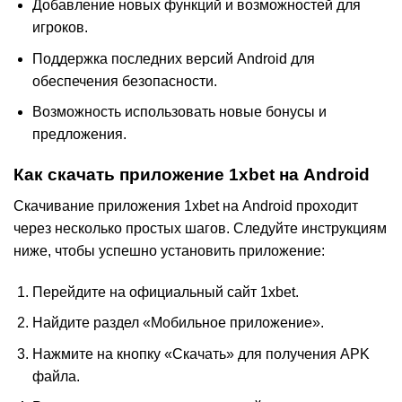
Добавление новых функций и возможностей для
игроков.
Поддержка последних версий Android для
обеспечения безопасности.
Возможность использовать новые бонусы и
предложения.
Как скачать приложение 1xbet на Android
Скачивание приложения 1xbet на Android проходит
через несколько простых шагов. Следуйте инструкциям
ниже, чтобы успешно установить приложение:
Перейдите на официальный сайт 1xbet.
Найдите раздел «Мобильное приложение».
Нажмите на кнопку «Скачать» для получения APK
файла.