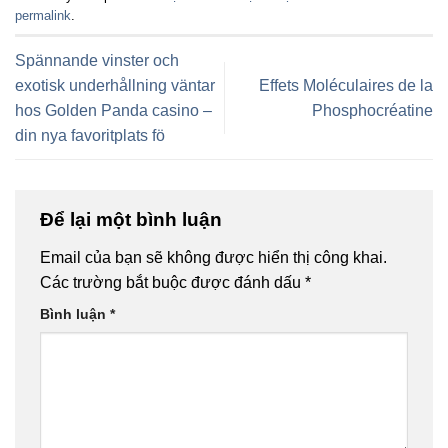
permalink
.
Spännande vinster och
exotisk underhållning väntar
Effets Moléculaires de la
hos Golden Panda casino –
Phosphocréatine
din nya favoritplats fö
Để lại một bình luận
Email của bạn sẽ không được hiển thị công khai.
Các trường bắt buộc được đánh dấu
*
Bình luận
*