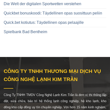
Die Welt der digitalen Sportwetten verstehen
Quickbet bonuskoodi: Täydellinen opas suosittuun peliin
Quick.bet kotiutus: Täydellinen opas pelaajille
Spielbank Bad Bentheim
CÔNG TY TNHH THƯƠNG MẠI DỊCH VỤ
CÔNG NGHỆ LẠNH KIM TRẦN
Công Ty TNHH TMDV Công Nghệ Lạnh Kim Trần là đơn vị thi thông lắp
đặt, sửa chữa, bảo trì hệ thống lạnh công nghiệp, hệ
kho lạnh, kho
đông kho cấp đông uy tín chuyên nghiệp. Với hơn 15 năm kinh nghiệm,