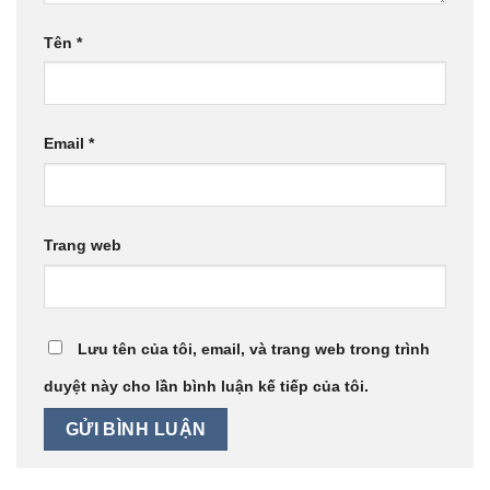
Tên
*
Email
*
Trang web
Lưu tên của tôi, email, và trang web trong trình
duyệt này cho lần bình luận kế tiếp của tôi.