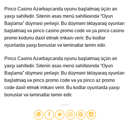
Pinco Casino Azərbaycanda oyunu başlatmaq üçün ən
yaxşı səhifədir. Sitenin əsas menü səhifəsində “Oyun
Başlama” düyməsi yerləşir. Bu düyməni tıklayaraq oyunları
başlatmaq və pinco casino promo code və ya pinco casino
promo kodunu daxil etmək imkanı verir. Bu kodlar
oyunlarda yaxşı bonuslar və təminatlar təmin edir.
Pinco Casino Azərbaycanda oyunu başlatmaq üçün ən
yaxşı səhifədir. Sitenin əsas menü səhifəsində “Oyun
Başlama” düyməsi yerləşir. Bu düyməni tıklayaraq oyunları
başlatmaq və pinco promo code və ya pinco az promo
code daxil etmək imkanı verir. Bu kodlar oyunlarda yaxşı
bonuslar və təminatlar təmin edir.