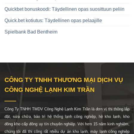
Quickbet bonuskoodi: Täydellinen opas suosittuun peliin
Quick.bet kotiutus: Täydellinen opas pelaajille
Spielbank Bad Bentheim
CÔNG TY TNHH THƯƠNG MẠI DỊCH VỤ
CÔNG NGHỆ LẠNH KIM TRẦN
Công Ty TNHH TMDV Công Nghệ Lạnh Kim Trần là đơn vị thi thông lắp
đặt, sửa chữa, bảo trì hệ thống lạnh công nghiệp, hệ
kho lạnh, kho
đông kho cấp đông uy tín chuyên nghiệp. Với hơn 15 năm kinh nghiệm,
chúng tôi đã thi công rất nhiều dự án kho lạnh, máy lạnh công nghiệp