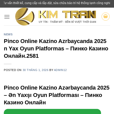
Skip
n thiết kế, cung cấp và lắp đặt, sửa chữa bảo trì hệ thống lạnh công nghiệp.
to
content
NEWS
Pinco Online Kazino Azrbaycanda 2025
n Yax Oyun Platformas – Пинко Казино
Онлайн.2581
POSTED ON
30 THÁNG 1, 2026
BY
ADMIN12
Pinco Online Kazino Azərbaycanda 2025
– Ən Yaxşı Oyun Platforması – Пинко
Казино Онлайн