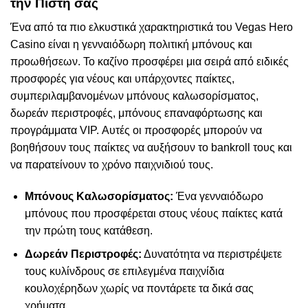
την Πίστη σας
Ένα από τα πιο ελκυστικά χαρακτηριστικά του Vegas Hero
Casino είναι η γενναιόδωρη πολιτική μπόνους και
προωθήσεων. Το καζίνο προσφέρει μια σειρά από ειδικές
προσφορές για νέους και υπάρχοντες παίκτες,
συμπεριλαμβανομένων μπόνους καλωσορίσματος,
δωρεάν περιστροφές, μπόνους επαναφόρτωσης και
προγράμματα VIP. Αυτές οι προσφορές μπορούν να
βοηθήσουν τους παίκτες να αυξήσουν το bankroll τους και
να παρατείνουν το χρόνο παιχνιδιού τους.
Μπόνους Καλωσορίσματος:
Ένα γενναιόδωρο
μπόνους που προσφέρεται στους νέους παίκτες κατά
την πρώτη τους κατάθεση.
Δωρεάν Περιστροφές:
Δυνατότητα να περιστρέψετε
τους κυλίνδρους σε επιλεγμένα παιχνίδια
κουλοχέρηδων χωρίς να ποντάρετε τα δικά σας
χρήματα.