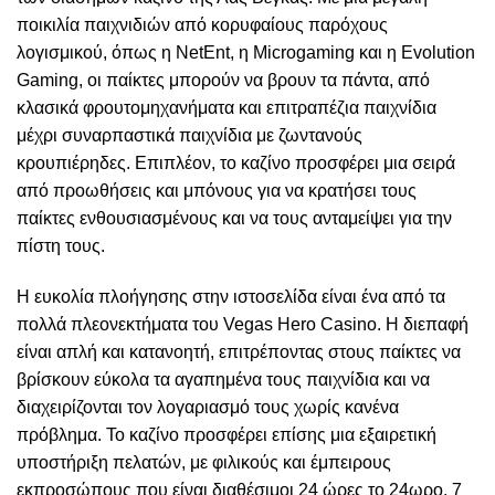
ποικιλία παιχνιδιών από κορυφαίους παρόχους
λογισμικού, όπως η NetEnt, η Microgaming και η Evolution
Gaming, οι παίκτες μπορούν να βρουν τα πάντα, από
κλασικά φρουτομηχανήματα και επιτραπέζια παιχνίδια
μέχρι συναρπαστικά παιχνίδια με ζωντανούς
κρουπιέρηδες. Επιπλέον, το καζίνο προσφέρει μια σειρά
από προωθήσεις και μπόνους για να κρατήσει τους
παίκτες ενθουσιασμένους και να τους ανταμείψει για την
πίστη τους.
Η ευκολία πλοήγησης στην ιστοσελίδα είναι ένα από τα
πολλά πλεονεκτήματα του Vegas Hero Casino. Η διεπαφή
είναι απλή και κατανοητή, επιτρέποντας στους παίκτες να
βρίσκουν εύκολα τα αγαπημένα τους παιχνίδια και να
διαχειρίζονται τον λογαριασμό τους χωρίς κανένα
πρόβλημα. Το καζίνο προσφέρει επίσης μια εξαιρετική
υποστήριξη πελατών, με φιλικούς και έμπειρους
εκπροσώπους που είναι διαθέσιμοι 24 ώρες το 24ωρο, 7