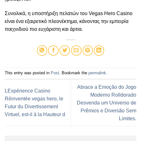
Συνολικά, η υποστήριξη πελατών του Vegas Hero Casino
είναι ένα εξαιρετικό πλεονέκτημα, κάνοντας την εμπειρία
παιχνιδιού πιο ευχάριστη και άρτια.
This entry was posted in
Post
. Bookmark the
permalink
.
Abrace a Emoção do Jogo
LExpérience Casino
Moderno Rolldorado
Réinventée vegas hero, le
Desvenda um Universo de
Futur du Divertissement
Prêmios e Diversão Sem
Virtuel, est-il à la Hauteur d
Limites.