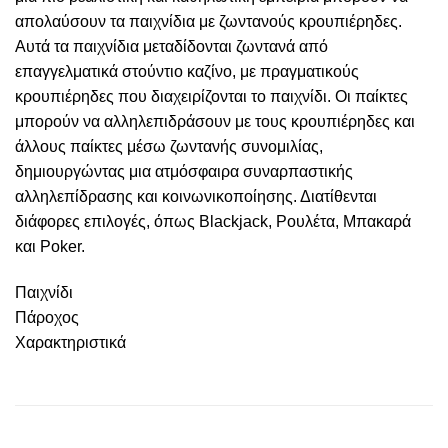
απολαύσουν τα παιχνίδια με ζωντανούς κρουπιέρηδες.
Αυτά τα παιχνίδια μεταδίδονται ζωντανά από
επαγγελματικά στούντιο καζίνο, με πραγματικούς
κρουπιέρηδες που διαχειρίζονται το παιχνίδι. Οι παίκτες
μπορούν να αλληλεπιδράσουν με τους κρουπιέρηδες και
άλλους παίκτες μέσω ζωντανής συνομιλίας,
δημιουργώντας μια ατμόσφαιρα συναρπαστικής
αλληλεπίδρασης και κοινωνικοποίησης. Διατίθενται
διάφορες επιλογές, όπως Blackjack, Ρουλέτα, Μπακαρά
και Poker.
Παιχνίδι
Πάροχος
Χαρακτηριστικά
Live
Evolution
Πολλαπλές επιλογές τραπεζιών, side
Blackjack
Gaming
bets
Live
Ευρωπαϊκή, Αμερικανική, και French
NetEnt Live
Roulette
Roulette