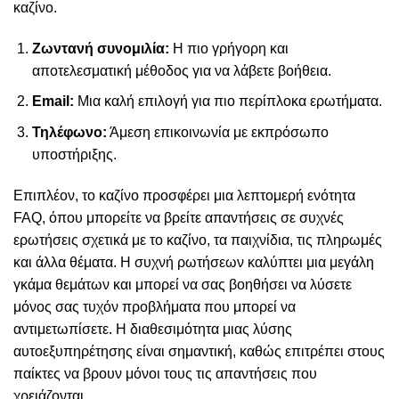
καζίνο.
Ζωντανή συνομιλία:
Η πιο γρήγορη και
αποτελεσματική μέθοδος για να λάβετε βοήθεια.
Email:
Μια καλή επιλογή για πιο περίπλοκα ερωτήματα.
Τηλέφωνο:
Άμεση επικοινωνία με εκπρόσωπο
υποστήριξης.
Επιπλέον, το καζίνο προσφέρει μια λεπτομερή ενότητα
FAQ, όπου μπορείτε να βρείτε απαντήσεις σε συχνές
ερωτήσεις σχετικά με το καζίνο, τα παιχνίδια, τις πληρωμές
και άλλα θέματα. Η συχνή ρωτήσεων καλύπτει μια μεγάλη
γκάμα θεμάτων και μπορεί να σας βοηθήσει να λύσετε
μόνος σας τυχόν προβλήματα που μπορεί να
αντιμετωπίσετε. Η διαθεσιμότητα μιας λύσης
αυτοεξυπηρέτησης είναι σημαντική, καθώς επιτρέπει στους
παίκτες να βρουν μόνοι τους τις απαντήσεις που
χρειάζονται.