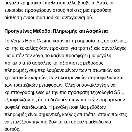
μεγάλα χρηματικά έπαθλα και άλλα βραβεία. Αυτές οι
ευκαιρίες προσφέρουν στους παίκτες μια πρόσθετη
αίσθηση ενθουσιασμού και ανταγωνισμού.
Προηγμένες Μέθοδοι Πληρωμής και Ασφάλεια
Το Vegas Hero Casino κατανοεί τη σημασία της ασφάλειας
και της ευκολίας όταν πρόκειται για τραπεζικές συναλλαγές.
Για αυτόν τον λόγο, το καζίνο προσφέρει μια μεγάλη
ποικιλία από ασφαλείς και αξιόπιστες μεθόδους
πληρωμής, συμπεριλαμβανομένων των πιστωτικών και
χρεωστικών καρτών, των ηλεκτρονικών πορτοφολιών και
των τραπεζικών μεταφορών. Όλες οι συναλλαγές είναι
κρυπτογραφημένες με την πιο πρόσφατη τεχνολογία SSL,
εξασφαλίζοντας ότι τα δεδομένα των παικτών παραμένουν
ασφαλή και ιδιωτικά. Η μεγάλη ποικιλία μεθόδων
πληρωμής είναι σημαντική, καθώς επιτρέπει στους παίκτες
να επιλέξουν την πιο βολική και ασφαλή μέθοδο για
αυτούς.