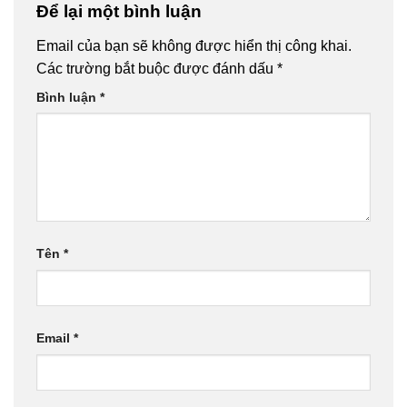
Để lại một bình luận
Email của bạn sẽ không được hiển thị công khai.
Các trường bắt buộc được đánh dấu
*
Bình luận
*
Tên
*
Email
*