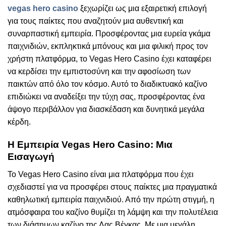
vegas hero casino
ξεχωρίζει ως μια εξαιρετική επιλογή
για τους παίκτες που αναζητούν μια αυθεντική και
συναρπαστική εμπειρία. Προσφέροντας μια ευρεία γκάμα
παιχνιδιών, εκπληκτικά μπόνους και μια φιλική προς τον
χρήστη πλατφόρμα, το Vegas Hero Casino έχει καταφέρει
να κερδίσει την εμπιστοσύνη και την αφοσίωση των
παικτών από όλο τον κόσμο. Αυτό το διαδικτυακό καζίνο
επιδιώκει να αναδείξει την τύχη σας, προσφέροντας ένα
άψογο περιβάλλον για διασκέδαση και δυνητικά μεγάλα
κέρδη.
Η Εμπειρία Vegas Hero Casino: Μια
Εισαγωγή
Το Vegas Hero Casino είναι μια πλατφόρμα που έχει
σχεδιαστεί για να προσφέρει στους παίκτες μια πραγματικά
καθηλωτική εμπειρία παιχνιδιού. Από την πρώτη στιγμή, η
ατμόσφαιρα του καζίνο θυμίζει τη λάμψη και την πολυτέλεια
των διάσημων καζίνο της Λας Βέγκας. Με μια μεγάλη