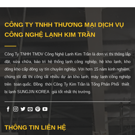
CÔNG TY TNHH THƯƠNG MẠI DỊCH VỤ
CÔNG NGHỆ LẠNH KIM TRẦN
Công Ty TNHH TMDV Công Nghệ Lạnh Kim Trần là đơn vị thi thông lắp
đặt, sửa chữa, bảo trì hệ thống lạnh công nghiệp, hệ
kho lạnh, kho
đông kho cấp đông uy tín chuyên nghiệp. Với hơn 15 năm kinh nghiệm,
chúng tôi đã thi công rất nhiều dự án kho lạnh, máy lạnh công nghiệp
trên toàn quốc. Đồng thời Công Ty Kim Trần là Tổng Phân Phối thiết
bị lạnh SUNGJIN KOREA giá tốt nhất thị trường.
THÔNG TIN LIÊN HỆ