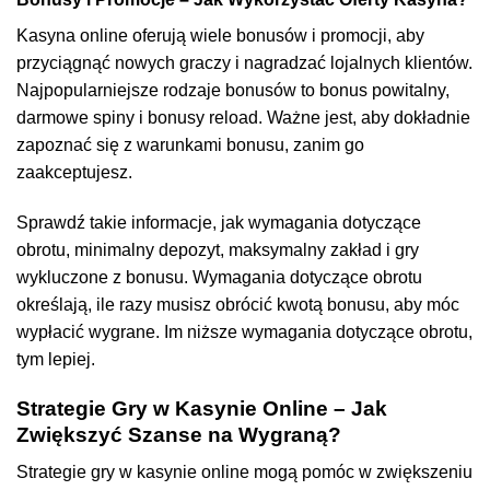
Kasyna online oferują wiele bonusów i promocji, aby
przyciągnąć nowych graczy i nagradzać lojalnych klientów.
Najpopularniejsze rodzaje bonusów to bonus powitalny,
darmowe spiny i bonusy reload. Ważne jest, aby dokładnie
zapoznać się z warunkami bonusu, zanim go
zaakceptujesz.
Sprawdź takie informacje, jak wymagania dotyczące
obrotu, minimalny depozyt, maksymalny zakład i gry
wykluczone z bonusu. Wymagania dotyczące obrotu
określają, ile razy musisz obrócić kwotą bonusu, aby móc
wypłacić wygrane. Im niższe wymagania dotyczące obrotu,
tym lepiej.
Strategie Gry w Kasynie Online – Jak
Zwiększyć Szanse na Wygraną?
Strategie gry w kasynie online mogą pomóc w zwiększeniu