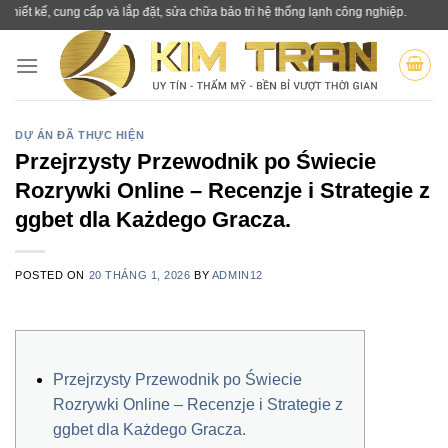
Skip
, cung cấp và lắp đặt, sửa chữa bảo trì hệ thống lạnh công nghiệp.
to
content
DỰ ÁN ĐÃ THỰC HIỆN
Przejrzysty Przewodnik po Świecie
Rozrywki Online – Recenzje i Strategie z
ggbet dla Każdego Gracza.
POSTED ON
20 THÁNG 1, 2026
BY
ADMIN12
Przejrzysty Przewodnik po Świecie
Rozrywki Online – Recenzje i Strategie z
ggbet dla Każdego Gracza.