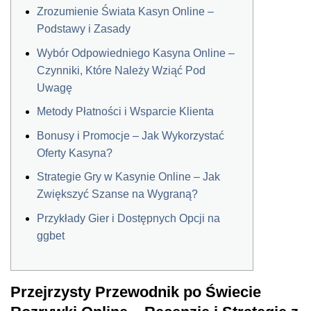
Zrozumienie Świata Kasyn Online –
Podstawy i Zasady
Wybór Odpowiedniego Kasyna Online –
Czynniki, Które Należy Wziąć Pod
Uwagę
Metody Płatności i Wsparcie Klienta
Bonusy i Promocje – Jak Wykorzystać
Oferty Kasyna?
Strategie Gry w Kasynie Online – Jak
Zwiększyć Szanse na Wygraną?
Przykłady Gier i Dostępnych Opcji na
ggbet
Przejrzysty Przewodnik po Świecie