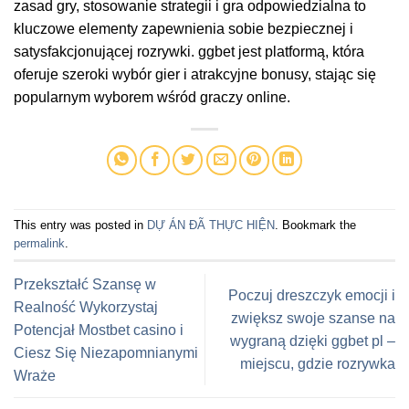
zasad gry, stosowanie strategii i gra odpowiedzialna to
kluczowe elementy zapewnienia sobie bezpiecznej i
satysfakcjonującej rozrywki. ggbet jest platformą, która
oferuje szeroki wybór gier i atrakcyjne bonusy, stając się
popularnym wyborem wśród graczy online.
This entry was posted in
DỰ ÁN ĐÃ THỰC HIỆN
. Bookmark the
permalink
.
Przekształć Szansę w
Poczuj dreszczyk emocji i
Realność Wykorzystaj
zwiększ swoje szanse na
Potencjał Mostbet casino i
wygraną dzięki ggbet pl –
Ciesz Się Niezapomnianymi
miejscu, gdzie rozrywka
Wraże