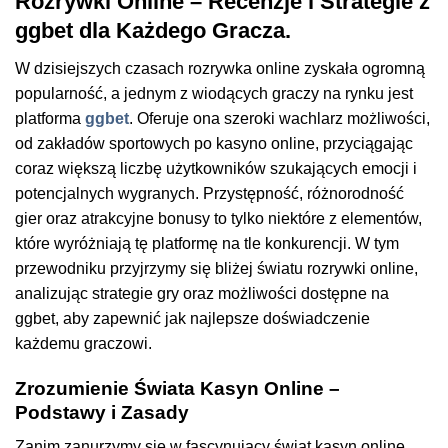
Rozrywki Online – Recenzje i Strategie z
ggbet dla Każdego Gracza.
W dzisiejszych czasach rozrywka online zyskała ogromną
popularność, a jednym z wiodących graczy na rynku jest
platforma
ggbet
. Oferuje ona szeroki wachlarz możliwości,
od zakładów sportowych po kasyno online, przyciągając
coraz większą liczbę użytkowników szukających emocji i
potencjalnych wygranych. Przystępność, różnorodność
gier oraz atrakcyjne bonusy to tylko niektóre z elementów,
które wyróżniają tę platformę na tle konkurencji. W tym
przewodniku przyjrzymy się bliżej światu rozrywki online,
analizując strategie gry oraz możliwości dostępne na
ggbet, aby zapewnić jak najlepsze doświadczenie
każdemu graczowi.
Zrozumienie Świata Kasyn Online –
Podstawy i Zasady
Zanim zanurzymy się w fascynujący świat kasyn online,