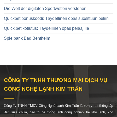
Die Welt der digitalen Sportwetten verstehen
Quickbet bonuskoodi: Täydellinen opas suosittuun peliin
Quick.bet kotiutus: Täydellinen opas pelaajille
Spielbank Bad Bentheim
CÔNG TY TNHH THƯƠNG MẠI DỊCH VỤ
CÔNG NGHỆ LẠNH KIM TRẦN
Công Ty TNHH TMDV Công Nghệ Lạnh Kim Trần là đơn vị thi thông lắp
đặt, sửa chữa, bảo trì hệ thống lạnh công nghiệp, hệ
kho lạnh, kho