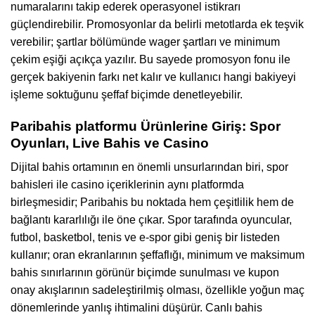
numaralarını takip ederek operasyonel istikrarı
güçlendirebilir. Promosyonlar da belirli metotlarda ek teşvik
verebilir; şartlar bölümünde wager şartları ve minimum
çekim eşiği açıkça yazılır. Bu sayede promosyon fonu ile
gerçek bakiyenin farkı net kalır ve kullanıcı hangi bakiyeyi
işleme soktuğunu şeffaf biçimde denetleyebilir.
Paribahis platformu Ürünlerine Giriş: Spor
Oyunları, Live Bahis ve Casino
Dijital bahis ortamının en önemli unsurlarından biri, spor
bahisleri ile casino içeriklerinin aynı platformda
birleşmesidir; Paribahis bu noktada hem çeşitlilik hem de
bağlantı kararlılığı ile öne çıkar. Spor tarafında oyuncular,
futbol, basketbol, tenis ve e-spor gibi geniş bir listeden
kullanır; oran ekranlarının şeffaflığı, minimum ve maksimum
bahis sınırlarının görünür biçimde sunulması ve kupon
onay akışlarının sadeleştirilmiş olması, özellikle yoğun maç
dönemlerinde yanlış ihtimalini düşürür. Canlı bahis