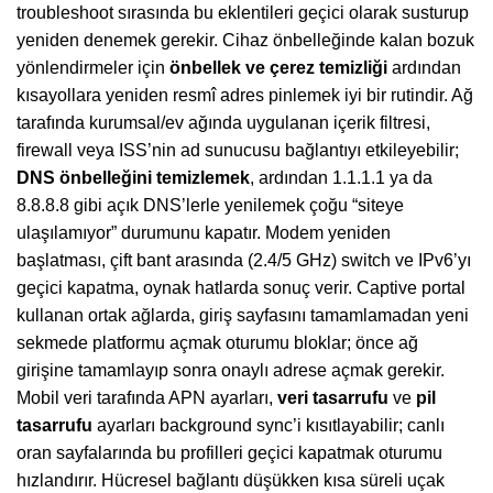
troubleshoot sırasında bu eklentileri geçici olarak susturup
yeniden denemek gerekir. Cihaz önbelleğinde kalan bozuk
yönlendirmeler için
önbellek ve çerez temizliği
ardından
kısayollara yeniden resmî adres pinlemek iyi bir rutindir. Ağ
tarafında kurumsal/ev ağında uygulanan içerik filtresi,
firewall veya ISS’nin ad sunucusu bağlantıyı etkileyebilir;
DNS önbelleğini temizlemek
, ardından 1.1.1.1 ya da
8.8.8.8 gibi açık DNS’lerle yenilemek çoğu “siteye
ulaşılamıyor” durumunu kapatır. Modem yeniden
başlatması, çift bant arasında (2.4/5 GHz) switch ve IPv6’yı
geçici kapatma, oynak hatlarda sonuç verir. Captive portal
kullanan ortak ağlarda, giriş sayfasını tamamlamadan yeni
sekmede platformu açmak oturumu bloklar; önce ağ
girişine tamamlayıp sonra onaylı adrese açmak gerekir.
Mobil veri tarafında APN ayarları,
veri tasarrufu
ve
pil
tasarrufu
ayarları background sync’i kısıtlayabilir; canlı
oran sayfalarında bu profilleri geçici kapatmak oturumu
hızlandırır. Hücresel bağlantı düşükken kısa süreli uçak