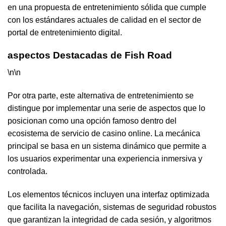
en una propuesta de entretenimiento sólida que cumple
con los estándares actuales de calidad en el sector de
portal de entretenimiento digital.
aspectos Destacadas de Fish Road
\n\n
Por otra parte, este alternativa de entretenimiento se
distingue por implementar una serie de aspectos que lo
posicionan como una opción famoso dentro del
ecosistema de servicio de casino online. La mecánica
principal se basa en un sistema dinámico que permite a
los usuarios experimentar una experiencia inmersiva y
controlada.
Los elementos técnicos incluyen una interfaz optimizada
que facilita la navegación, sistemas de seguridad robustos
que garantizan la integridad de cada sesión, y algoritmos