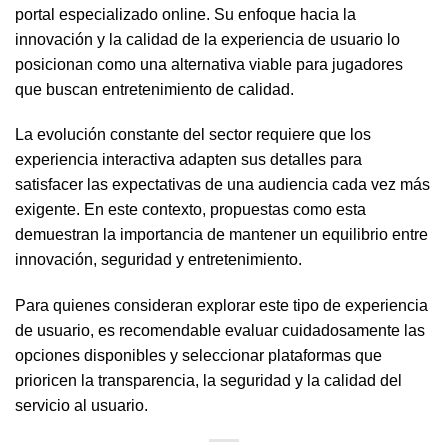
portal especializado online. Su enfoque hacia la
innovación y la calidad de la experiencia de usuario lo
posicionan como una alternativa viable para jugadores
que buscan entretenimiento de calidad.
La evolución constante del sector requiere que los
experiencia interactiva adapten sus detalles para
satisfacer las expectativas de una audiencia cada vez más
exigente. En este contexto, propuestas como esta
demuestran la importancia de mantener un equilibrio entre
innovación, seguridad y entretenimiento.
Para quienes consideran explorar este tipo de experiencia
de usuario, es recomendable evaluar cuidadosamente las
opciones disponibles y seleccionar plataformas que
prioricen la transparencia, la seguridad y la calidad del
servicio al usuario.