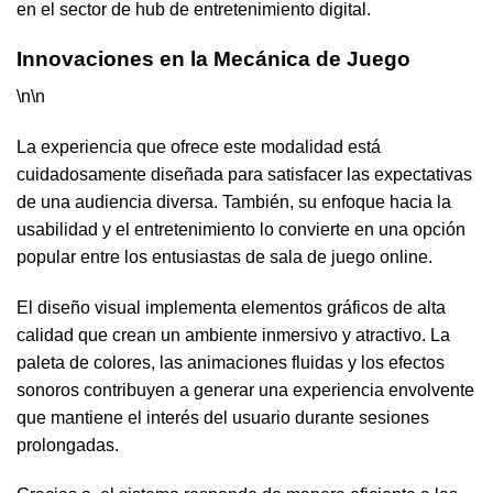
en el sector de hub de entretenimiento digital.
Innovaciones en la Mecánica de Juego
\n\n
La experiencia que ofrece este modalidad está
cuidadosamente diseñada para satisfacer las expectativas
de una audiencia diversa. También, su enfoque hacia la
usabilidad y el entretenimiento lo convierte en una opción
popular entre los entusiastas de sala de juego online.
El diseño visual implementa elementos gráficos de alta
calidad que crean un ambiente inmersivo y atractivo. La
paleta de colores, las animaciones fluidas y los efectos
sonoros contribuyen a generar una experiencia envolvente
que mantiene el interés del usuario durante sesiones
prolongadas.