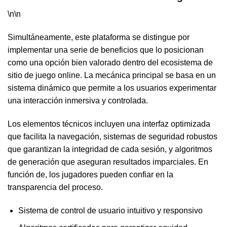
\n\n
Simultáneamente, este plataforma se distingue por
implementar una serie de beneficios que lo posicionan
como una opción bien valorado dentro del ecosistema de
sitio de juego online. La mecánica principal se basa en un
sistema dinámico que permite a los usuarios experimentar
una interacción inmersiva y controlada.
Los elementos técnicos incluyen una interfaz optimizada
que facilita la navegación, sistemas de seguridad robustos
que garantizan la integridad de cada sesión, y algoritmos
de generación que aseguran resultados imparciales. En
función de, los jugadores pueden confiar en la
transparencia del proceso.
Sistema de control de usuario intuitivo y responsivo