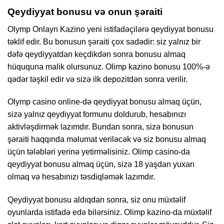
Qeydiyyat bonusu və onun şəraiti
Olymp Onlayn Kazino yeni istifadəçilərə qeydiyyat bonusu
təklif edir. Bu bonusun şəraiti çox sadədir: siz yalnız bir
dəfə qeydiyyatdan keçdikdən sonra bonusu almaq
hüququna malik olursunuz. Olimp kazino bonusu 100%-ə
qədər təşkil edir və sizə ilk depozitdən sonra verilir.
Olymp casino online-də qeydiyyat bonusu almaq üçün,
sizə yalnız qeydiyyat formunu doldurub, hesabınızı
aktivləşdirmək lazımdır. Bundan sonra, sizə bonusun
şəraiti haqqında məlumat veriləcək və siz bonusu almaq
üçün tələbləri yerinə yetirməlisiniz. Olimp casino-da
qeydiyyat bonusu almaq üçün, sizə 18 yaşdan yuxarı
olmaq və hesabınızı təsdiqləmək lazımdır.
Qeydiyyat bonusu aldıqdan sonra, siz onu müxtəlif
oyunlarda istifadə edə bilərsiniz. Olimp kazino-da müxtəlif