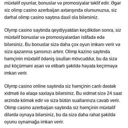
müxtəlif oyunlar, bonuslar və promosiyalar təklif edir. Əgər
siz olimp casino azerbaijan axtarışında olursunuzsa, siz
dərhal olimp casino saytına daxil ola bilərsiniz.
Olymp casino saytında qeydiyyatdan keçdikdən sonra, siz
müxtəlif bonuslar və promosiyalardan istifadə edə
bilərsiniz. Bu bonuslar sizə daha çox oyun imkanı verir və
sizə qazanma şansınızı artırır. Olimp kazino saytında
həmçinin müxtəlif ödəniş üsulları mövcuddur, bu da sizə
pul köçürməni asan və etibarlı şəkildə həyata keçirməyə
imkan verir.
Olymp casino online saytında siz həmçinin canlı dəstək
xidməti ilə əlaqə saxlaya bilərsiniz. Bu xidmət sizə 24 saat
ərzində kömək edir və sizə bütün suallarınıza cavab verir.
Olimp casino azerbaijan saytında siz həmçinin müxtəlif
dilərdə oynaya bilərsiniz, bu da sizə daha rahat şəkildə
oyunu oynamağa imkan verir.