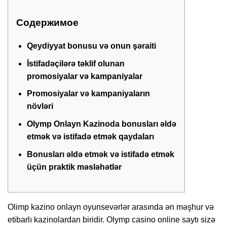
Содержимое
Qeydiyyat bonusu və onun şəraiti
İstifadəçilərə təklif olunan
promosiyalar və kampaniyalar
Promosiyalar və kampaniyaların
növləri
Olymp Onlayn Kazinoda bonusları əldə
etmək və istifadə etmək qaydaları
Bonusları əldə etmək və istifadə etmək
üçün praktik məsləhətlər
Olimp kazino onlayn oyunsevərlər arasında ən məşhur və
etibarlı kazinolardan biridir. Olymp casino online saytı sizə