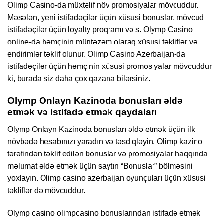
Olimp Casino-da müxtəlif növ promosiyalar mövcuddur.
Məsələn, yeni istifadəçilər üçün xüsusi bonuslar, mövcud
istifadəçilər üçün loyalty proqramı və s. Olymp Casino
online-da həmçinin müntəzəm olaraq xüsusi təkliflər və
endirimlər təklif olunur. Olimp Casino Azerbaijan-da
istifadəçilər üçün həmçinin xüsusi promosiyalar mövcuddur
ki, burada siz daha çox qazana bilərsiniz.
Olymp Onlayn Kazinoda bonusları əldə
etmək və istifadə etmək qaydaları
Olymp Onlayn Kazinoda bonusları əldə etmək üçün ilk
növbədə hesabınızı yaradın və təsdiqləyin. Olimp kazino
tərəfindən təklif edilən bonuslar və promosiyalar haqqında
məlumat əldə etmək üçün saytın “Bonuslar” bölməsini
yoxlayın. Olimp casino azerbaijan oyunçuları üçün xüsusi
təkliflər də mövcuddur.
Olymp casino olimpcasino bonuslarından istifadə etmək