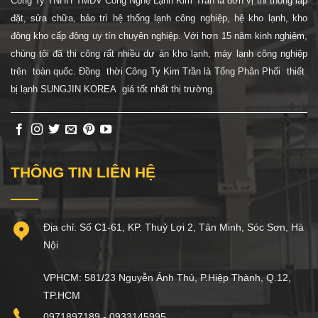
Công Ty TNHH TMDV Công Nghệ Lạnh Kim Trần là đơn vị thi thông lắp
đặt, sửa chữa, bảo trì hệ thống lạnh công nghiệp, hệ
kho lạnh, kho
đông kho cấp đông uy tín chuyên nghiệp. Với hơn 15 năm kinh nghiệm,
chúng tôi đã thi công rất nhiều dự án kho lạnh, máy lạnh công nghiệp
trên toàn quốc. Đồng thời Công Ty Kim Trần là Tổng Phân Phối thiết
bị lạnh SUNGJIN KOREA giá tốt nhất thị trường.
THÔNG TIN LIÊN HỆ
Địa chỉ: Số C1-61, KP. Thuỷ Lợi 2, Tân Minh, Sóc Sơn, Hà
Nội
VPHCM: 581/23 Nguyễn Ảnh Thủ, P.Hiệp Thành, Q.12,
TP.HCM
0971897189 - 0933145995