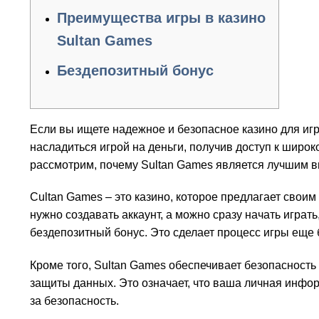
Преимущества игры в казино
Sultan Games
Бездепозитный бонус
Если вы ищете надежное и безопасное казино для игр
насладиться игрой на деньги, получив доступ к широ
рассмотрим, почему Sultan Games является лучшим в
Сultan Games – это казино, которое предлагает своим
нужно создавать аккаунт, а можно сразу начать играть
бездепозитный бонус. Это сделает процесс игры еще
Кроме того, Sultan Games обеспечивает безопасность
защиты данных. Это означает, что ваша личная инфо
за безопасность.