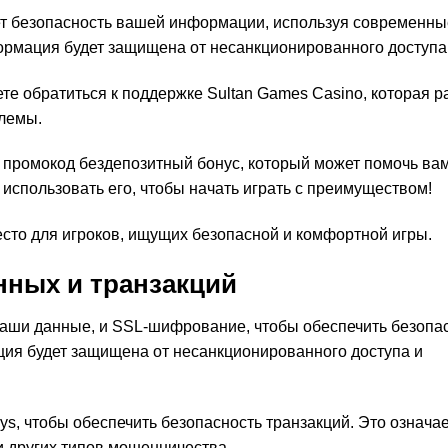
ает безопасность вашей информации, используя современны
ормация будет защищена от несанкционированного доступа
те обратиться к поддержке Sultan Games Casino, которая р
блемы.
о промокод бездепозитный бонус, который может помочь ва
использовать его, чтобы начать играть с преимуществом!
есто для игроков, ищущих безопасной и комфортной игры.
нных и транзакций
аши данные, и SSL-шифрование, чтобы обеспечить безопа
ция будет защищена от несанкционированного доступа и
s, чтобы обеспечить безопасность транзакций. Это означает
 других типов мошенничества.