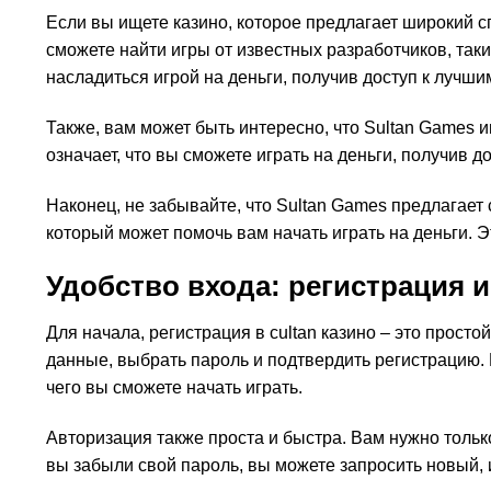
Если вы ищете казино, которое предлагает широкий сп
сможете найти игры от известных разработчиков, таких
насладиться игрой на деньги, получив доступ к лучши
Также, вам может быть интересно, что Sultan Games и
означает, что вы сможете играть на деньги, получив д
Наконец, не забывайте, что Sultan Games предлагает
который может помочь вам начать играть на деньги. Эт
Удобство входа: регистрация 
Для начала, регистрация в сultan казино – это прост
данные, выбрать пароль и подтвердить регистрацию.
чего вы сможете начать играть.
Авторизация также проста и быстра. Вам нужно только
вы забыли свой пароль, вы можете запросить новый, и