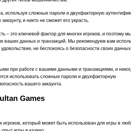
та, используя сложные пароли и двухфакторную аутентифи
аккаунту, и никто не сможет его украсть.
ть – это ключевой фактор для многих игроков, и поэтому м
ля ваших данных и транзакций. Мы рекомендуем вам испол
 удовольствие, не беспокоясь о безопасности своих данных
ми при работе с вашими данными и транзакциями, и никог
уется использовать сложные пароли и двухфакторную
опасность вашего аккаунта.
ultan Games
х игроков, который может быть использован для игры в лю
 опыт игры в казино.