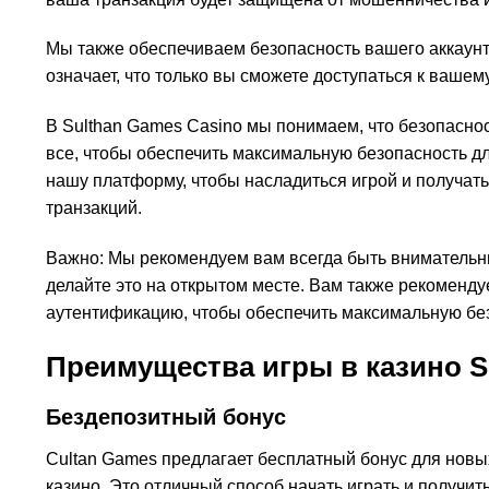
Мы также обеспечиваем безопасность вашего аккаун
означает, что только вы сможете доступаться к вашему 
В Sulthan Games Casino мы понимаем, что безопаснос
все, чтобы обеспечить максимальную безопасность д
нашу платформу, чтобы насладиться игрой и получать
транзакций.
Важно: Мы рекомендуем вам всегда быть внимательны
делайте это на открытом месте. Вам также рекоменд
аутентификацию, чтобы обеспечить максимальную без
Преимущества игры в казино S
Бездепозитный бонус
Сultan Games предлагает бесплатный бонус для новы
казино. Это отличный способ начать играть и получить