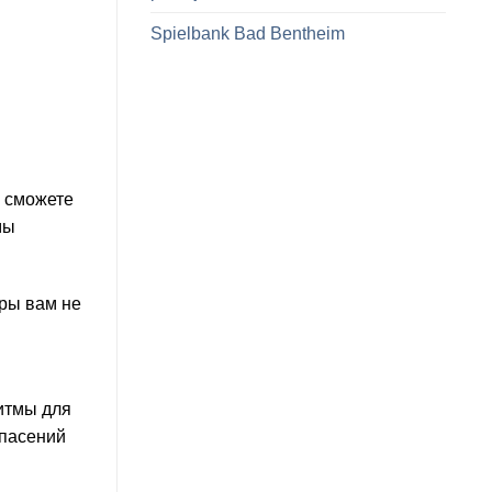
Spielbank Bad Bentheim
ы сможете
мы
гры вам не
ритмы для
опасений