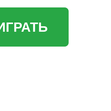
 ИГРАТЬ