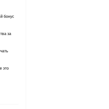
й бонус
тва за
учать
е это