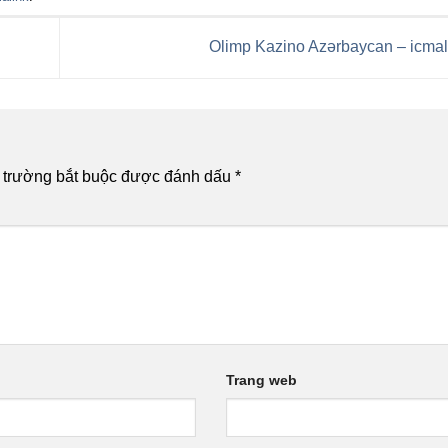
Olimp Kazino Azərbaycan – icma
 trường bắt buộc được đánh dấu
*
Trang web