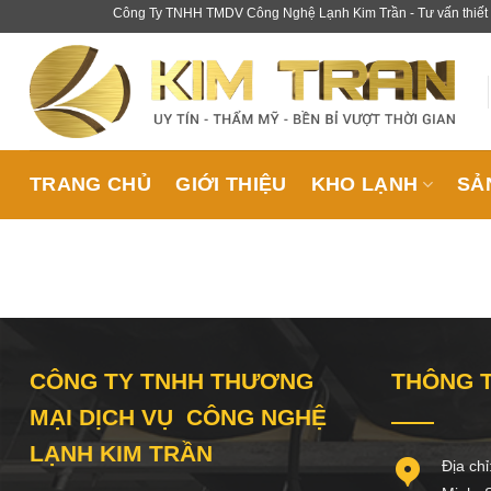
Skip
Công Ty TNHH TMDV Công Nghệ Lạnh Kim Trần - Tư vấn thiết kế, cu
to
content
TRANG CHỦ
GIỚI THIỆU
KHO LẠNH
SẢ
CÔNG TY TNHH THƯƠNG
THÔNG T
MẠI DỊCH VỤ CÔNG NGHỆ
LẠNH KIM TRẦN
Địa chỉ: