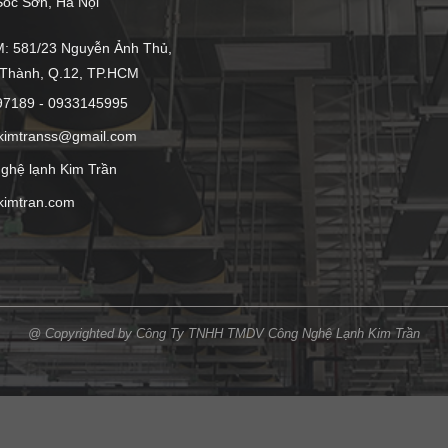
́c Sơn, Hà Nội
 581/23 Nguyễn Ảnh Thủ,
 Thành, Q.12, TP.HCM
97189 - 0933145995
kimtranss@gmail.com
ghệ lạnh Kim Trần
kimtran.com
@ Copyrighted by Công Ty TNHH TMDV Công Nghệ Lạnh Kim Trần