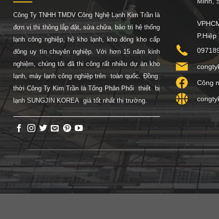
Minh, So
Công Ty TNHH TMDV Công Nghệ Lạnh Kim Trần là
VPHCM:
đơn vị thi thông lắp đặt, sửa chữa, bảo trì hệ thống
P.Hiệp
lạnh công nghiệp, hệ
kho lạnh, kho đông kho cấp
09718
đông uy tín chuyên nghiệp. Với hơn 15 năm kinh
nghiệm, chúng tôi đã thi công rất nhiều dự án kho
congty
lạnh, máy lạnh công nghiệp trên toàn quốc. Đồng
Công n
thời Công Ty Kim Trần là Tổng Phân Phối thiết bị
congty
lạnh SUNGJIN KOREA giá tốt nhất thị trường.
Q=a0x;return