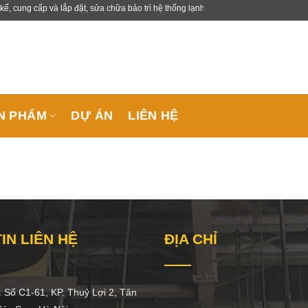
ng cấp và lắp đặt, sửa chữa bảo trì hệ thống lạnh công nghiệp.
N PHẨM
DỰ ÁN
LIÊN HỆ
IN LIÊN HỆ
ĐỊA CHỈ
 Số C1-61, KP. Thuỷ Lợi 2, Tân