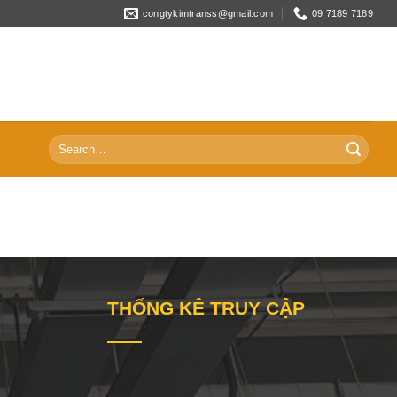
congtykimtranss@gmail.com
09 7189 7189
Search
for:
THỐNG KÊ TRUY CẬP