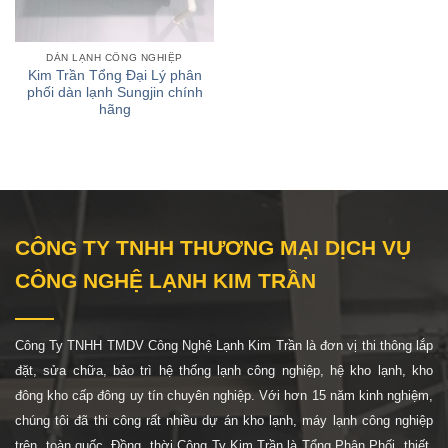
DÀN LẠNH CÔNG NGHIỆP
Kim Trần Tổng Đại Lý phân
phối dàn lạnh Sungjin chính
hãng
CÔNG TY TNHH THƯƠNG MẠI DỊCH VỤ
CÔNG NGHỆ LẠNH KIM TRẦN
Công Ty TNHH TMDV Công Nghệ Lạnh Kim Trần là đơn vị thi thông lắp
đặt, sửa chữa, bảo trì hệ thống lạnh công nghiệp, hệ
kho lạnh, kho
đông kho cấp đông uy tín chuyên nghiệp. Với hơn 15 năm kinh nghiệm,
chúng tôi đã thi công rất nhiều dự án kho lạnh, máy lạnh công nghiệp
trên toàn quốc. Đồng thời Công Ty Kim Trần là Tổng Phân Phối thiết