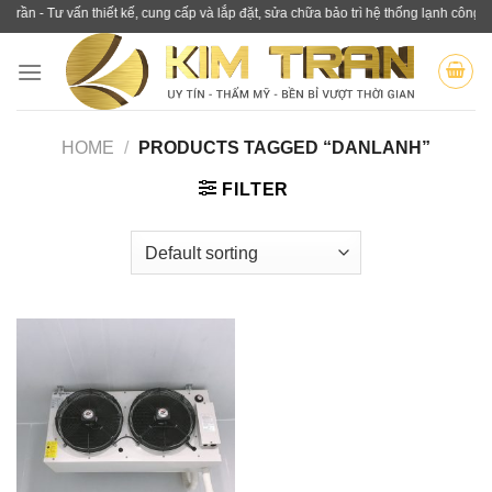
Skip
 - Tư vấn thiết kế, cung cấp và lắp đặt, sửa chữa bảo trì hệ thống lạnh công nghiệ
to
content
HOME
/
PRODUCTS TAGGED “DANLANH”
FILTER